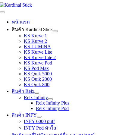
Skip
to
Toggle
content
Navigation
หน้าแรก
สินค้า Kardinal Stick
KS Kurve 1
KS Kurve 2
KS LUMINA
KS Kurve Lite
KS Kurve Lite 2
KS Kurve Pod
KS Pod Max
KS Quik 5000
KS Quik 2000
KS Quik 800
สินค้า Relx
Relx Infinity
Relx Infinity Plus
Relx Infinity Pod
สินค้า INFY
INFY 6000 puff
INFY Pod หัวใส