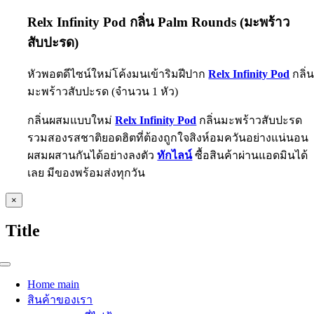
Relx Infinity Pod กลิ่น Palm Rounds (มะพร้าว
สับปะรด)
หัวพอตดีไซน์ใหม่โค้งมนเข้าริมฝีปาก
Relx Infinity Pod
กลิ่
มะพร้าวสับปะรด (จำนวน 1 หัว)
กลิ่นผสมแบบใหม่
Relx Infinity Pod
กลิ่นมะพร้าวสับปะรด
รวมสองรสชาติยอดฮิตที่ต้องถูกใจสิงห์อมควันอย่างแน่นอน
ผสมผสานกันได้อย่างลงตัว
ทักไลน์
ซื้อสินค้าผ่านแอดมินได้
เลย มีของพร้อมส่งทุกวัน
Close
×
product
quick
Title
view
Toggle
Navigation
Home main
สินค้าของเรา