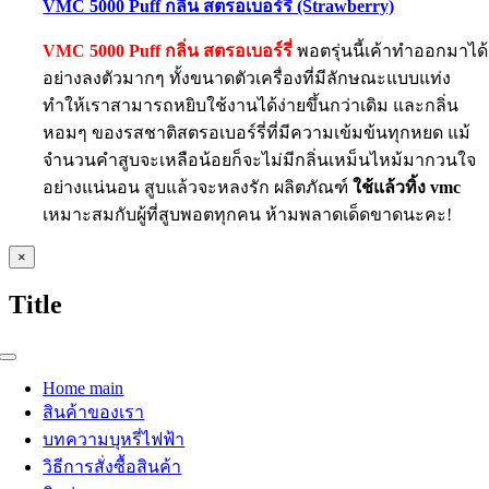
VMC 5000 Puff กลิ่น สตรอเบอร์รี่ (Strawberry)
VMC 5000 Puff กลิ่น สตรอเบอร์รี่
พอตรุ่นนี้เค้าทำออกมาได้
อย่างลงตัวมากๆ ทั้งขนาดตัวเครื่องที่มีลักษณะแบบแท่ง
ทำให้เราสามารถหยิบใช้งานได้ง่ายขึ้นกว่าเดิม และกลิ่น
หอมๆ ของรสชาติสตรอเบอร์รี่ที่มีความเข้มข้นทุกหยด แม้
จำนวนคำสูบจะเหลือน้อยก็จะไม่มีกลิ่นเหม็นไหม้มากวนใจ
อย่างแน่นอน สูบแล้วจะหลงรัก ผลิตภัณฑ์
ใช้แล้วทิ้ง vmc
เหมาะสมกับผู้ที่สูบพอตทุกคน ห้ามพลาดเด็ดขาดนะคะ!
Close
×
product
quick
Title
view
Toggle
Navigation
Home main
สินค้าของเรา
บทความบุหรี่ไฟฟ้า
วิธีการสั่งซื้อสินค้า