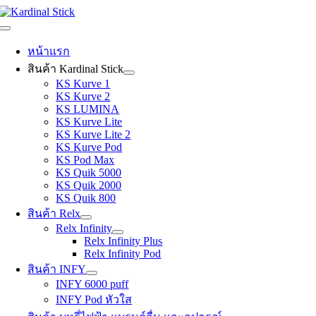
Skip
to
Toggle
content
Navigation
หน้าแรก
สินค้า Kardinal Stick
KS Kurve 1
KS Kurve 2
KS LUMINA
KS Kurve Lite
KS Kurve Lite 2
KS Kurve Pod
KS Pod Max
KS Quik 5000
KS Quik 2000
KS Quik 800
สินค้า Relx
Relx Infinity
Relx Infinity Plus
Relx Infinity Pod
สินค้า INFY
INFY 6000 puff
INFY Pod หัวใส