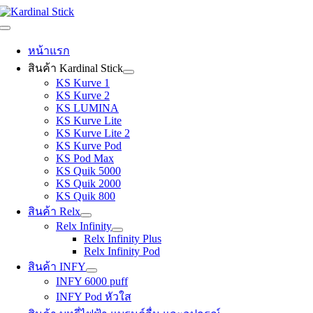
Skip
to
Toggle
content
Navigation
หน้าแรก
สินค้า Kardinal Stick
KS Kurve 1
KS Kurve 2
KS LUMINA
KS Kurve Lite
KS Kurve Lite 2
KS Kurve Pod
KS Pod Max
KS Quik 5000
KS Quik 2000
KS Quik 800
สินค้า Relx
Relx Infinity
Relx Infinity Plus
Relx Infinity Pod
สินค้า INFY
INFY 6000 puff
INFY Pod หัวใส