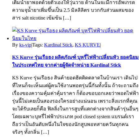
เติมน้ำยาพอดด้วยตัวเองให้วุ่นวาย ด้านในจะมีการอัพเกรด
ความจุน้ำยาเพิ่มขึ้นเป็น 2.5 มิลลิลิตร บวกกับส่วนผสมของ
สาร salt nicotine เข้มข้น […]
By
ks-vip
|
Tags:
Kardinal Stick
,
KS KURVE
|
KS Kurve รุ่นเรือธง ผลิตภัณฑ์ บุหรี่ไฟฟ้าเปลี่ยนหัว ยอดนิยม
ในประเทศไทย จากค่ายผู้จัดจำหน่าย Kardinal Stick
KS Kurve รุ่นเรือธง สินค้ายอดฮิตติดตลาดในบ้านเรา เดินไป
ที่ไหนก็จะเห็นแต่ผู้คนใช้งานพอตรุ่นนี้กันทั้งนั้น ถ้าจะถามถึง
เรื่องของความคุ้มค่าคุ้มราคา ก็ต้องขอบอกเลยว่าพอตไฟฟ้า
รุ่นนี้ไม่เคยเป็นสองรองใครอย่างแน่นอน เพราะสิ่งแรกที่คุณ
จะได้รับเลยก็คือ ฟิลลิ่งในการสูบที่แตกต่างจากสินค้ารุ่นอื่นๆ
โดยเฉพาะบุหรี่ไฟฟ้าประเภท pod closed system แบรนด์เรา
ถือว่าเป็นอันดับหนึ่งในใจของนักสูบพอทสายควันทุกคน
จริงๆ ทั้งกลิ่น […]