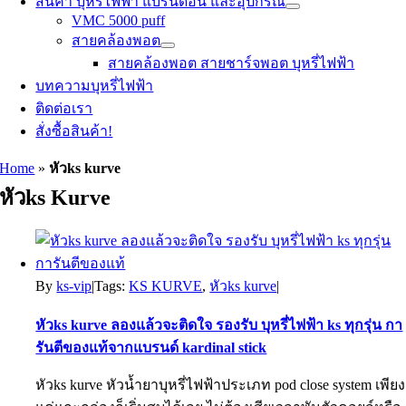
สินค้า บุหรี่ไฟฟ้า แบรนด์อื่น และอุปกรณ์
VMC 5000 puff
สายคล้องพอต
สายคล้องพอต สายชาร์จพอต บุหรี่ไฟฟ้า
บทความบุหรี่ไฟฟ้า
ติดต่อเรา
สั่งซื้อสินค้า!
Home
»
หัวks kurve
หัวks Kurve
By
ks-vip
|
Tags:
KS KURVE
,
หัวks kurve
|
หัวks kurve ลองแล้วจะติดใจ รองรับ บุหรี่ไฟฟ้า ks ทุกรุ่น กา
รันตีของแท้จากแบรนด์ kardinal stick
หัวks kurve หัวน้ำยาบุหรี่ไฟฟ้าประเภท pod close system เพียง