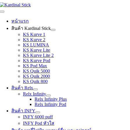
Skip
to
Toggle
content
Navigation
หน้าแรก
สินค้า Kardinal Stick
KS Kurve 1
KS Kurve 2
KS LUMINA
KS Kurve Lite
KS Kurve Lite 2
KS Kurve Pod
KS Pod Max
KS Quik 5000
KS Quik 2000
KS Quik 800
สินค้า Relx
Relx Infinity
Relx Infinity Plus
Relx Infinity Pod
สินค้า INFY
INFY 6000 puff
INFY Pod หัวใส