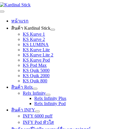
Skip
to
Toggle
content
Navigation
หน้าแรก
สินค้า Kardinal Stick
KS Kurve 1
KS Kurve 2
KS LUMINA
KS Kurve Lite
KS Kurve Lite 2
KS Kurve Pod
KS Pod Max
KS Quik 5000
KS Quik 2000
KS Quik 800
สินค้า Relx
Relx Infinity
Relx Infinity Plus
Relx Infinity Pod
สินค้า INFY
INFY 6000 puff
INFY Pod หัวใส