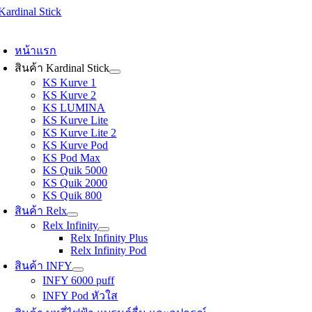
Skip
to
oggle
content
avigation
หน้าแรก
สินค้า Kardinal Stick
KS Kurve 1
KS Kurve 2
KS LUMINA
KS Kurve Lite
KS Kurve Lite 2
KS Kurve Pod
KS Pod Max
KS Quik 5000
KS Quik 2000
KS Quik 800
สินค้า Relx
Relx Infinity
Relx Infinity Plus
Relx Infinity Pod
สินค้า INFY
INFY 6000 puff
INFY Pod หัวใส