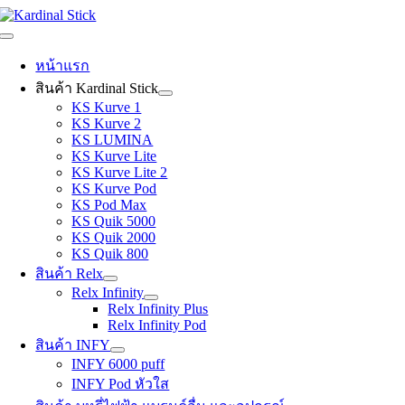
Skip
to
Toggle
content
Navigation
หน้าแรก
สินค้า Kardinal Stick
KS Kurve 1
KS Kurve 2
KS LUMINA
KS Kurve Lite
KS Kurve Lite 2
KS Kurve Pod
KS Pod Max
KS Quik 5000
KS Quik 2000
KS Quik 800
สินค้า Relx
Relx Infinity
Relx Infinity Plus
Relx Infinity Pod
สินค้า INFY
INFY 6000 puff
INFY Pod หัวใส