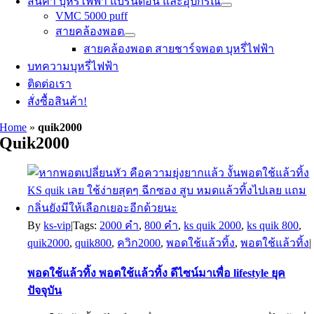
สินค้า บุหรี่ไฟฟ้า แบรนด์อื่น และอุปกรณ์
VMC 5000 puff
สายคล้องพอต
สายคล้องพอต สายชาร์จพอต บุหรี่ไฟฟ้า
บทความบุหรี่ไฟฟ้า
ติดต่อเรา
สั่งซื้อสินค้า!
Home
»
quik2000
Quik2000
By
ks-vip
|
Tags:
2000 คำ
,
800 คำ
,
ks quik 2000
,
ks quik 800
,
quik2000
,
quik800
,
ควิก2000
,
พอดใช้แล้วทิ้ง
,
พอตใช้แล้วทิ้ง
|
พอดใช้แล้วทิ้ง พอตใช้แล้วทิ้ง ดีไซน์มาเพื่อ lifestyle ยุค
ปัจจุบัน