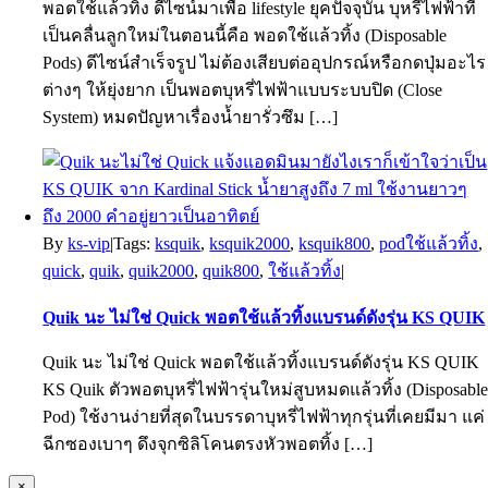
พอตใช้แล้วทิ้ง ดีไซน์มาเพื่อ lifestyle ยุคปัจจุบัน บุหรี่ไฟฟ้าที่
เป็นคลื่นลูกใหม่ในตอนนี้คือ พอดใช้แล้วทิ้ง (Disposable
Pods) ดีไซน์สำเร็จรูป ไม่ต้องเสียบต่ออุปกรณ์หรือกดปุ่มอะไร
ต่างๆ ให้ยุ่งยาก เป็นพอตบุหรี่ไฟฟ้าแบบระบบปิด (Close
System) หมดปัญหาเรื่องน้ำยารั่วซึม […]
By
ks-vip
|
Tags:
ksquik
,
ksquik2000
,
ksquik800
,
podใช้แล้วทิ้ง
,
quick
,
quik
,
quik2000
,
quik800
,
ใช้แล้วทิ้ง
|
Quik นะ ไม่ใช่ Quick พอตใช้แล้วทิ้งแบรนด์ดังรุ่น KS QUIK
Quik นะ ไม่ใช่ Quick พอตใช้แล้วทิ้งแบรนด์ดังรุ่น KS QUIK
KS Quik ตัวพอตบุหรี่ไฟฟ้ารุ่นใหม่สูบหมดแล้วทิ้ง (Disposabl
Pod) ใช้งานง่ายที่สุดในบรรดาบุหรี่ไฟฟ้าทุกรุ่นที่เคยมีมา แค่
ฉีกซองเบาๆ ดึงจุกซิลิโคนตรงหัวพอตทิ้ง […]
Close
×