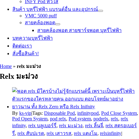
INFY Pod หัวใส
สินค้า บุหรี่ไฟฟ้า แบรนด์อื่น และอุปกรณ์
VMC 5000 puff
สายคล้องพอต
สายคล้องพอต สายชาร์จพอต บุหรี่ไฟฟ้า
บทความบุหรี่ไฟฟ้า
ติดต่อเรา
สั่งซื้อสินค้า!
Home
»
relx มะม่วง
Relx มะม่วง
By
ks-vip
|
Tags:
Disposable Pod
,
infinitypod
,
Pod Close System
,
Pod Open System
,
pod relx
,
Pod system
,
podrelx
,
relx
,
relx
infinity
,
relx บลูเบอร์รี่
,
relx มะม่วง
,
relx ลิ้นจี่
,
relx สตรอเบอร์
รี่
,
relx สับปะรด
,
relx เสาวรส
,
relx แตงโม
,
relxinfinity
|