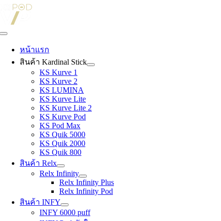
Skip
to
content
Toggle
Navigation
หน้าแรก
สินค้า Kardinal Stick
KS Kurve 1
KS Kurve 2
KS LUMINA
KS Kurve Lite
KS Kurve Lite 2
KS Kurve Pod
KS Pod Max
KS Quik 5000
KS Quik 2000
KS Quik 800
สินค้า Relx
Relx Infinity
Relx Infinity Plus
Relx Infinity Pod
สินค้า INFY
INFY 6000 puff