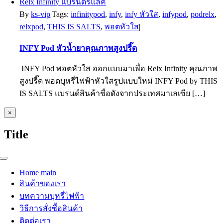
By
ks-vip
|
Tags:
infinitypod
,
infy
,
infy หัวใส
,
infypod
,
podrelx
,
relxpod
,
THIS IS SALTS
,
พอตหัวใส
|
INFY Pod หัวน้ำยาคุณภาพสูงปรี๊ด
INFY Pod พอตหัวใส ออกแบบมาเพื่อ Relx Infinity คุณภาพ
สูงปรี๊ด พอดบุหรี่ไฟฟ้าหัวใสรูปแบบใหม่ INFY Pod by THIS
IS SALTS แบรนด์สินค้าชื่อดังจากประเทศมาเลเซีย […]
Close
×
product
quick
Title
view
Toggle
Navigation
Home main
สินค้าของเรา
บทความบุหรี่ไฟฟ้า
วิธีการสั่งซื้อสินค้า
ติดต่อเรา