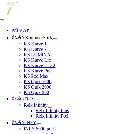
Skip
to
content
Toggle
Navigation
หน้าแรก
สินค้า Kardinal Stick
KS Kurve 1
KS Kurve 2
KS LUMINA
KS Kurve Lite
KS Kurve Lite 2
KS Kurve Pod
KS Pod Max
KS Quik 5000
KS Quik 2000
KS Quik 800
สินค้า Relx
Relx Infinity
Relx Infinity Plus
Relx Infinity Pod
สินค้า INFY
INFY 6000 puff