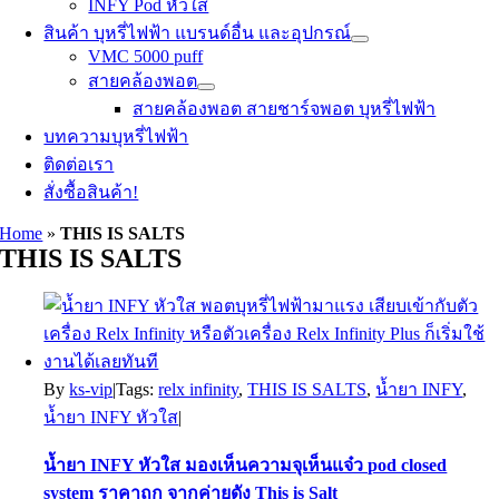
INFY Pod หัวใส
สินค้า บุหรี่ไฟฟ้า แบรนด์อื่น และอุปกรณ์
VMC 5000 puff
สายคล้องพอต
สายคล้องพอต สายชาร์จพอต บุหรี่ไฟฟ้า
บทความบุหรี่ไฟฟ้า
ติดต่อเรา
สั่งซื้อสินค้า!
Home
»
THIS IS SALTS
THIS IS SALTS
By
ks-vip
|
Tags:
relx infinity
,
THIS IS SALTS
,
น้ำยา INFY
,
น้ำยา INFY หัวใส
|
น้ำยา INFY หัวใส มองเห็นความจุเห็นแจ๋ว pod closed
system ราคาถูก จากค่ายดัง This is Salt