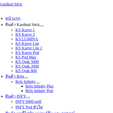
Skip
to
oggle
content
avigation
หน้าแรก
สินค้า Kardinal Stick
KS Kurve 1
KS Kurve 2
KS LUMINA
KS Kurve Lite
KS Kurve Lite 2
KS Kurve Pod
KS Pod Max
KS Quik 5000
KS Quik 2000
KS Quik 800
สินค้า Relx
Relx Infinity
Relx Infinity Plus
Relx Infinity Pod
สินค้า INFY
INFY 6000 puff
INFY Pod หัวใส