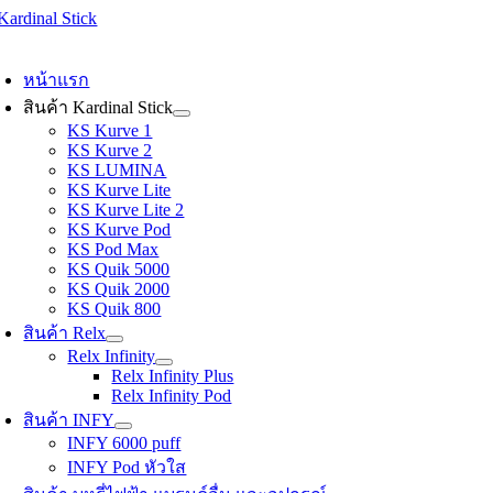
Skip
to
oggle
content
avigation
หน้าแรก
สินค้า Kardinal Stick
KS Kurve 1
KS Kurve 2
KS LUMINA
KS Kurve Lite
KS Kurve Lite 2
KS Kurve Pod
KS Pod Max
KS Quik 5000
KS Quik 2000
KS Quik 800
สินค้า Relx
Relx Infinity
Relx Infinity Plus
Relx Infinity Pod
สินค้า INFY
INFY 6000 puff
INFY Pod หัวใส