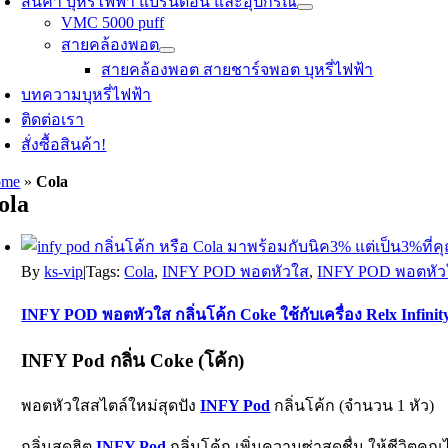
สินค้า บุหรี่ไฟฟ้า แบรนด์อื่น และอุปกรณ์
VMC 5000 puff
สายคล้องพอต
สายคล้องพอต สายชาร์จพอต บุหรี่ไฟฟ้า
บทความบุหรี่ไฟฟ้า
ติดต่อเรา
สั่งซื้อสินค้า!
ome
»
Cola
ola
By
ks-vip
|
Tags:
Cola
,
INFY POD พอตหัวใส
,
INFY POD พอตหัวใส 
INFY POD พอตหัวใส กลิ่นโค้ก Coke ใช้กับเครื่อง Relx Infinit
INFY Pod กลิ่น Coke (โค้ก)
พอตหัวใสสไตล์ใหม่สุดปัง
INFY Pod
กลิ่นโค้ก (จำนวน 1 หัว)
กลิ่นสุดฮิต
INFY Pod
กลิ่นโค้ก เพิ่มความซ่าสดชื่น ให้ชีวิตคุณ