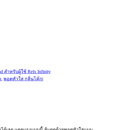
า
,
พอตหัวใส กลิ่นโค้ก
|
ดมินได้เลย แดดแรงแบบนี้ สู้แดดด้วยพอตหัวใสแบบ