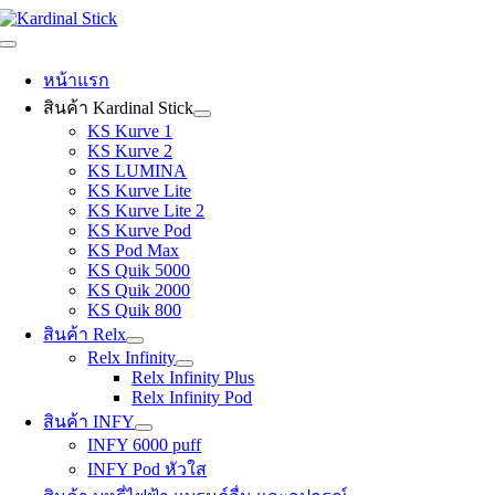
Skip
to
Toggle
content
Navigation
หน้าแรก
สินค้า Kardinal Stick
KS Kurve 1
KS Kurve 2
KS LUMINA
KS Kurve Lite
KS Kurve Lite 2
KS Kurve Pod
KS Pod Max
KS Quik 5000
KS Quik 2000
KS Quik 800
สินค้า Relx
Relx Infinity
Relx Infinity Plus
Relx Infinity Pod
สินค้า INFY
INFY 6000 puff
INFY Pod หัวใส