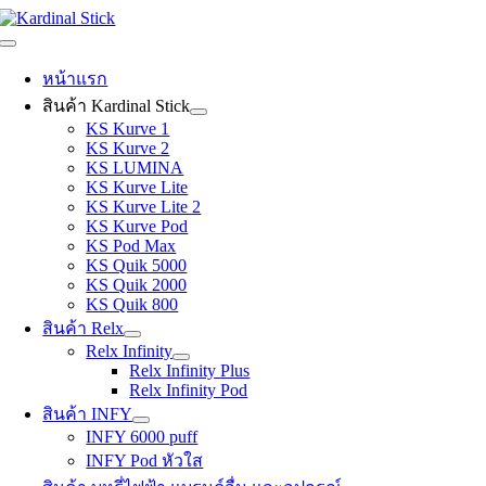
Skip
to
Toggle
content
Navigation
หน้าแรก
สินค้า Kardinal Stick
KS Kurve 1
KS Kurve 2
KS LUMINA
KS Kurve Lite
KS Kurve Lite 2
KS Kurve Pod
KS Pod Max
KS Quik 5000
KS Quik 2000
KS Quik 800
สินค้า Relx
Relx Infinity
Relx Infinity Plus
Relx Infinity Pod
สินค้า INFY
INFY 6000 puff
INFY Pod หัวใส