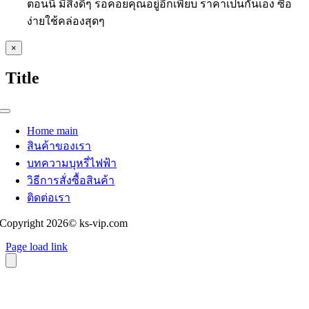
ตอนนี้ มีสิ่งดีๆ รอคอยคุณอยู่อีกเพียบ ราคาเป็นกันเอง ซื้อ
ง่ายใช้คล่องสุดๆ
Close
×
product
quick
Title
view
Toggle
Navigation
Home main
สินค้าของเรา
บทความบุหรี่ไฟฟ้า
วิธีการสั่งซื้อสินค้า
ติดต่อเรา
Copyright 2026© ks-vip.com
Page load link
Go
to
Top