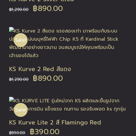
Original
Current
฿
890.00
฿
1,290.00
price
price
was:
is:
Sale!
฿1,290.00.
฿890.00.
KS Kurve 2 Red สีแดง
Original
Current
฿
890.00
฿
1,290.00
price
price
was:
is:
Sale!
฿1,290.00.
฿890.00.
KS Kurve Lite 2 สี Flamingo Red
Original
Current
฿
390.00
฿
590.00