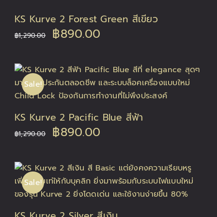
KS Kurve 2 Forest Green สีเขียว
Original
Current
฿
890.00
฿
1,290.00
price
price
was:
is:
Sale!
฿1,290.00.
฿890.00.
KS Kurve 2 Pacific Blue สีฟ้า
Original
Current
฿
890.00
฿
1,290.00
price
price
was:
is:
Sale!
฿1,290.00.
฿890.00.
KS Kurve 2 Silver สีเงิน