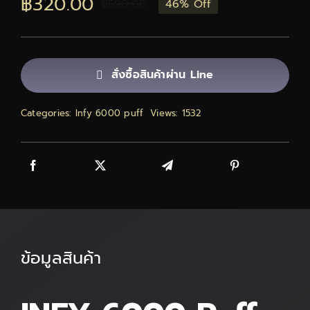
฿
320.00
฿
590.00
46% Off
Original
Current
ติดต่อเรา
price
price
สั่งซื้อสินค้า!
was:
is:
สั่งซื้อสินค้าผ่าน Line
฿590.00.
฿320.00.
Categories:
Infy 6000 puff
Views: 1532
ข้อมูลสินค้า