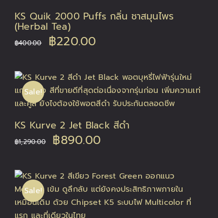
KS Quik 2000 Puffs กลิ่น ชาสมุนไพร
(Herbal Tea)
Original
Current
฿
220.00
฿
400.00
price
price
was:
is:
Sale!
฿400.00.
฿220.00.
KS Kurve 2 Jet Black สีดำ
Original
Current
฿
890.00
฿
1,290.00
price
price
was:
is:
Sale!
฿1,290.00.
฿890.00.