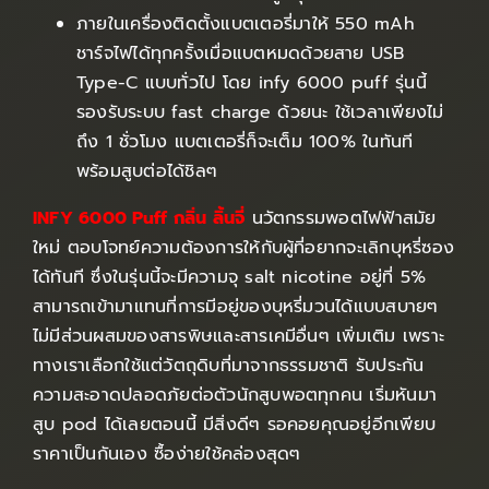
ภายในเครื่องติดตั้งแบตเตอรี่มาให้ 550 mAh
ชาร์จไฟได้ทุกครั้งเมื่อแบตหมดด้วยสาย USB
Type-C แบบทั่วไป โดย infy 6000 puff รุ่นนี้
รองรับระบบ fast charge ด้วยนะ ใช้เวลาเพียงไม่
ถึง 1 ชั่วโมง แบตเตอรี่ก็จะเต็ม 100% ในทันที
พร้อมสูบต่อได้ชิลๆ
INFY 6000 Puff กลิ่น ลิ้นจี่
นวัตกรรมพอตไฟฟ้าสมัย
ใหม่ ตอบโจทย์ความต้องการให้กับผู้ที่อยากจะเลิกบุหรี่ซอง
ได้ทันที ซึ่งในรุ่นนี้จะมีความจุ salt nicotine อยู่ที่ 5%
สามารถเข้ามาแทนที่การมีอยู่ของบุหรี่มวนได้แบบสบายๆ
ไม่มีส่วนผสมของสารพิษและสารเคมีอื่นๆ เพิ่มเติม เพราะ
ทางเราเลือกใช้แต่วัตถุดิบที่มาจากธรรมชาติ รับประกัน
ความสะอาดปลอดภัยต่อตัวนักสูบพอตทุกคน เริ่มหันมา
สูบ pod ได้เลยตอนนี้ มีสิ่งดีๆ รอคอยคุณอยู่อีกเพียบ
ราคาเป็นกันเอง ซื้อง่ายใช้คล่องสุดๆ