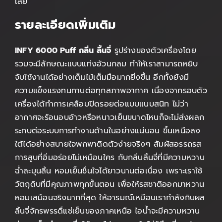
เลย
รายละเอียดเพิ่มเติม
INFY 6000 Puff กลิ่น ลิ้นจี่
รูปร่างของตัวเครื่องโดย
รวมจะมีลักษณะแบบแท่งอ้วนกลม ทำให้เราสามารถหยิบ
จับใช้งานได้อย่างเต็มไม้เต็มมือมากยิ่งขึ้น อีกทั้งยังมี
ความแข็งแรงทนทานต่อทุกสภาพอากาศ เนื่องจากรอบตัว
เครื่องได้ทำการเคลือบปิดรอยต่อแบบแนบสนิท ไม่ว่า
อากาศจะร้อนอบอ้าวหรือหนาวเย็นขนาดไหนก็จะไม่ส่งผลก
ระทบต่อระบบการทำงานด้านในอย่างแน่นอน ขึ้นเหนือลง
ใต้ได้อย่างสบายใจพกพาติดตัวง่ายจริงๆ สัมผัสอรรถรส
การสูบที่อิ่มอร่อยไม่เหมือนใคร กับกลิ่นลิ้นจี่ที่มีความหวาน
ฉ่ำละมุนลิ้น หอมเย็นชื่นใจได้ยาวนานต่อเนื่อง เพราะเราใช้
วัตถุดิบที่มีคุณภาพทุกขั้นตอน เพื่อให้รสชาติออกมาหวาน
หอมเสมือนจริงมากที่สุด ให้อารมณ์เหมือนเรากำลังกินผล
ลิ้นจี่จักรพรรดิ์แช่เย็นของภาคเหนือ ไอน้ำจะมีความหวาน