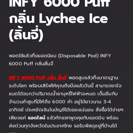
INFY 6000 Puff
กลิ่น Lychee Ice
(ลิ้นจี่)
พอตใช้แล้วทิ้งยอดนิยม (Disposable Pod) INFY
6000 Puff กลิ่นลิ้นจี่
INFY 6000 Puff กลิ่น ลิ้นจี่
พอตสูบแล้วทิ้งมาตรฐาน
ระดับโลก พร้อมเสิร์ฟให้คุณถึงมือแล้ววันนี้ สามารถชาร์จ
แบตได้จนกว่าปริมาณน้ำยาบุหรี่ไฟฟ้าจะหมด เต็มอิ่มกับ
จำนวนคำสูบที่มีให้ถึง 6000 คำ อยู่ได้ยาวนาน 3-4
อาทิตย์ ประหยัดเงินในบัญชีได้เยอะแน่นอน สั่งซื้อได้ง่ายๆ
เพียงแค่
แอดไลน์
แล้วทักแชทพูดคุยกับแอดมิน พร้อม
ส่งด่วนทุกจังหวัดในประเทศไทย รอรับพัสดุอยู่ที่บ้านได้