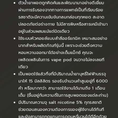
ตัวน้ำยาพอตถูกคิดค้นและพัฒนามาอย่างดีเยี่ยม
ผ่านการรับรองจากทางการแพทย์เป็นที่เรียบร้อย
รสชาติจะมีความเข้มข้นกลมกล่อมทุกหยด สะอาด
ปลอดภัยต่อร่างกาย ไม่มีสารพิษหรือสารเคมีเข้ามา
อยู่ในส่วนผสมแม้แต่นิดเดียว
ใช้ระบบหัวคอยล์แบบสำลีออร์แกนิค เหมาะสมอย่าง
มากสำหรับผลิตภัณฑ์รุ่นนี้ เพราะจะช่วยดึงความ
หอมหวานออกมาได้อย่างเต็มแม็กซ์ คุณจะ
เพลิดเพลินในการ vape pod จนวางไม่ลงเลยที
เดียว
เป็นพอตใช้แล้วทิ้งที่มีปริมาณน้ำยาบุหรี่ไฟฟ้าบรรจุ
มาให้ 15 มิลลิลิตร รองรับจำนวนคำสูบอยู่ที่ 6000
คำ หรือมากกว่า สามารถใช้งานได้นานถึง 1 เดือน
เต็ม (ขึ้นอยู่กับความถี่ในการสูบพอตของแต่ละท่าน)
มีปริมาณความจุ salt nicotine 5% ทุกรสชาติ
ช่วยตอบสนองความต้องการของผู้ใช้งานได้ทันที
และยังสามารถทดแทนการดูดบุหรี่มวนได้ดีอีกด้วย