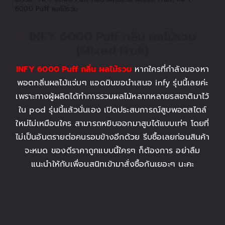
6000 Puff ผลไม้รวม
INFY 6000 Puff กลิ่น ผลไม้รวม
(Mixed Fruit)
INFY 6000 Puff กลิ่น ผลไม้รวม
หากใครที่กำลังมองหา
พอตกลิ่นผลไม้แจ่มๆ แอดมินขอนำเสนอ infy รุ่นนี้เลยค่ะ
เพราะทางผู้ผลิตได้ทำการรวมผลไม้หลากหลายรสชาติมาไว้
ใน pod รุ่นนี้แล้วนั่นเอง เปิดประสบการณ์สูบพอตสไตล์
ใหม่ไม่เหมือนใคร สามารถหยิบออกมาสูบได้แบบเท่ๆ โดยที่
ไม่เป็นอันตรายต่อคนรอบข้างอีกด้วย รีบซื้อเลยก่อนสินค้า
จะหมด ของดีราคาถูกแบบนี้ใครๆ ก็ต้องการ อย่าลืม
แนะนำให้กับเพื่อนสนิทเข้ามาสั่งซื้อกันเยอะๆ นะคะ