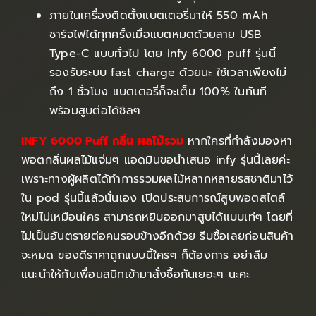
ภายในเครื่องติดตั้งแบตเตอรี่มาให้ 550 mAh
ชาร์จไฟได้ทุกครั้งเมื่อแบตหมดด้วยสาย USB
Type-C แบบทั่วไป โดย infy 6000 puff รุ่นนี้
รองรับระบบ fast charge ด้วยนะ ใช้เวลาเพียงไม่
ถึง 1 ชั่วโมง แบตเตอรี่ก็จะเต็ม 100% ในทันที
พร้อมสูบต่อได้ชิลๆ
INFY 6000 Puff กลิ่น ผลไม้รวม
หากใครที่กำลังมองหา
พอตกลิ่นผลไม้แจ่มๆ แอดมินขอนำเสนอ infy รุ่นนี้เลยค่ะ
เพราะทางผู้ผลิตได้ทำการรวมผลไม้หลากหลายรสชาติมาไว้
ใน pod รุ่นนี้แล้วนั่นเอง เปิดประสบการณ์สูบพอตสไตล์
ใหม่ไม่เหมือนใคร สามารถหยิบออกมาสูบได้แบบเท่ๆ โดยที่
ไม่เป็นอันตรายต่อคนรอบข้างอีกด้วย รีบซื้อเลยก่อนสินค้า
จะหมด ของดีราคาถูกแบบนี้ใครๆ ก็ต้องการ อย่าลืม
แนะนำให้กับเพื่อนสนิทเข้ามาสั่งซื้อกันเยอะๆ นะคะ