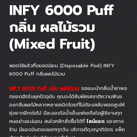
INFY 6000 Puff
กลิ่น ผลไม้รวม
(Mixed Fruit)
พอตใช้แล้วทิ้งยอดนิยม (Disposable Pod) INFY
6000 Puff กลิ่นผลไม้รวม
INFY 6000 Puff กลิ่น ผลไม้รวม
ขอแนะนำกลิ่นน้ำยาพอ
ตยอดฮิตในยุคปัจจุบัน คุณจะได้สัมผัสรสชาติความฟินข
องกลิ่นผลไม้หลากหลายชนิดโดยที่ไม่ต้องสลับพอตสูบให้
ยุ่งยากอีกต่อไป มีละอองไอน้ำเย็นเฟรชถึงใจผู้ใช้งานทุก
คนอย่างแน่นอน สนใจคลิกสั่งซื้อได้ที่
ไลน์แอด
ของทาง
ร้าน มีแอดมินตอบแชททุกวัน บริการดีดุจญาติมิตร แพ็ค