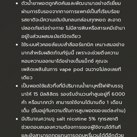
ตัวน้ำยาพอตถูกคิดค้นและพัฒนามาอย่างดีเยี่ยม
ผ่านการรับรองจากทางการแพทย์เป็นที่เรียบร้อย
รสชาติจะมีความเข้มข้นกลมกล่อมทุกหยด สะอาด
ปลอดภัยต่อร่างกาย ไม่มีสารพิษหรือสารเคมีเข้ามา
อยู่ในส่วนผสมแม้แต่นิดเดียว
ใช้ระบบหัวคอยล์แบบสำลีออร์แกนิค เหมาะสมอย่าง
มากสำหรับผลิตภัณฑ์รุ่นนี้ เพราะจะช่วยดึงความ
หอมหวานออกมาได้อย่างเต็มแม็กซ์ คุณจะ
เพลิดเพลินในการ vape pod จนวางไม่ลงเลยที
เดียว
เป็นพอตใช้แล้วทิ้งที่มีปริมาณน้ำยาบุหรี่ไฟฟ้าบรรจุ
มาให้ 15 มิลลิลิตร รองรับจำนวนคำสูบอยู่ที่ 6000
คำ หรือมากกว่า สามารถใช้งานได้นานถึง 1 เดือน
เต็ม (ขึ้นอยู่กับความถี่ในการสูบพอตของแต่ละท่าน)
มีปริมาณความจุ salt nicotine 5% ทุกรสชาติ
ช่วยตอบสนองความต้องการของผู้ใช้งานได้ทันที
และยังสามารถทดแทนการดูดบุหรี่มวนได้ดีอีกด้วย