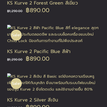
KS Kurve 2 Forest Green สีเขียว
Original
Current
฿
890.00
฿
1,290.00
price
price
was:
is:
Sale!
฿1,290.00.
฿890.00.
KS Kurve 2 Pacific Blue สีฟ้า
Original
Current
฿
890.00
฿
1,290.00
price
price
was:
is:
Sale!
฿1,290.00.
฿890.00.
KS Kurve 2 Silver สีเงิน
Original
Current