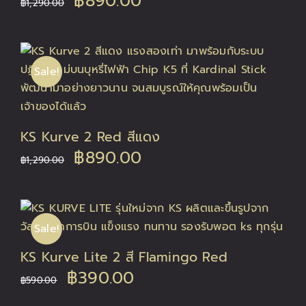
฿
890.00
฿
1,290.00
price
price
was:
is:
Sale!
฿1,290.00.
฿890.00.
KS Kurve 2 Red สีแดง
Original
Current
฿
890.00
฿
1,290.00
price
price
was:
is:
Sale!
฿1,290.00.
฿890.00.
KS Kurve Lite 2 สี Flamingo Red
Original
Current
฿
390.00
฿
590.00
price
price