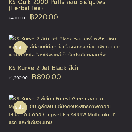
KS Quik 2000 Puffs กลิ่น ชาสมุนไพร
(Herbal Tea)
Original
Current
฿
220.00
฿
400.00
price
price
was:
is:
Sale!
฿400.00.
฿220.00.
KS Kurve 2 Jet Black สีดำ
Original
Current
฿
890.00
฿
1,290.00
price
price
was:
is:
Sale!
฿1,290.00.
฿890.00.