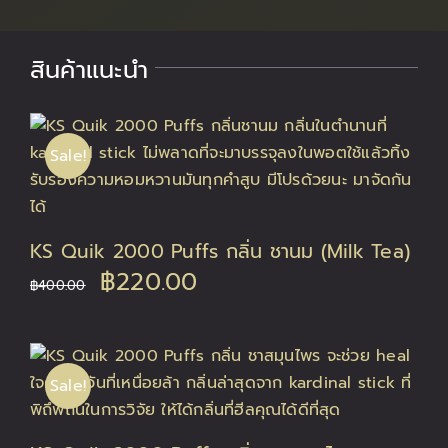
สินค้าแนะนำ
Sale!
KS Quik 2000 Puffs กลิ่น ชานม (Milk Tea)
Original
Current
฿
220.00
฿
400.00
price
price
was:
is:
Sale!
฿400.00.
฿220.00.