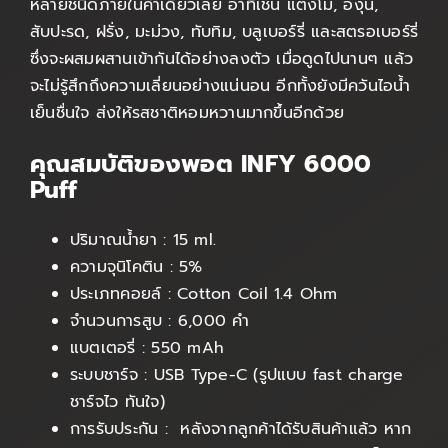
หลายชนิดภายในคำเดียวเลย อาทิเช่น แตงโม, องุ่น,
สับปะรด, ฝรั่ง, มะม่วง, ทับทิม, บลูเบอร์รี่ และสตรอเบอร์รี่
ซึ่งจะผสมผสานเข้ากันได้อย่างลงตัว เมื่อดูดไปนานๆ แล้ว
จะไม่รู้สึกถึงความเลี่ยนอย่างแน่นอน อีกทั้งยังมีควันไอน้ำ
เย็นชื่นใจ ส่งให้รสชาติหอมหวานมากขึ้นอีกด้วย
คุณสมบัติของพอต INFY 6000
Puff
ปริมาณน้ำยา : 15 ml.
ความจุนิโคติน : 5%
ประเภทคอยล์ : Cotton Coil 1.4 Ohm
จำนวนการสูบ : 6,000 คำ
แบตเตอรี่ : 550 mAh
ระบบชาร์จ : USB Type-C (รูปแบบ fast charge
ชาร์จไว ทันใจ)
การรับประกัน : หลังจากลูกค้าได้รับสินค้าแล้ว หาก