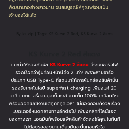
ติดต่อเรา
สั่งซื้อสินค้า!
By
ks-vip
|
Tags:
KS Kurve 2 Red
,
KS Kurve 2 สีแดง
KS Kurve 2 Red สีแดง
แนะนำให้ลองสัมผัส
KS Kurve 2 สีแดง
มีระบบชาร์จไฟ
รวดเร็วกว่ารุ่นก่อนหน้านี้ถึง 2 เท่า! เพราะสายชาร์จ
ประเภท USB Type-C ที่แถมมาให้ภายในกล่องสินค้านั้น
รองรับเทคโนโลยี superfast charging เพียงแค่ 20
นาที แบตเตอรี่ของคุณก็จะกลับมาเต็ม 100% เหมือนใหม่
พร้อมออกไปใช้งานได้ทุกที่ทุกเวลา ไม่ต้องคอยกังวลเรื่อง
แบตเตอรี่หมดกลางทางอีกต่อไป เพียงคลิกที่ไลน์แอด
ของทางเรา แอดมินก็พร้อมแพ็คสินค้าจัดส่งให้คุณในทันที
ไม่ต้องรอของนานเดี๋ยวมันจะบั่นทอนหัวใจ