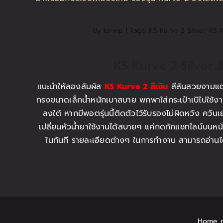
By
ks-vip
|
Tags:
KS Kurve 2 Silver
,
KS K
KS Kurve 2 Silver สี
แนะนำให้ลองสัมผัส
KS Kurve 2 สีเงิน
สีสันสวยงามแต่
ทรงขนาดเล็กน้ำหนักเบาสบาย พกพาใส่กระเป๋าเป้ไปใช้งานได้
ลงใต้ หากมีพอตรุ่นนี้ติดตัวไว้รับรองไม่ผิดหวัง คว
เปลี่ยนหัวน้ำยาใช้งานได้สบายๆ แค่กดทักแชทไลน์บนหน
ในทันที รายละเอียดต่างๆ ในการทำงาน สามารถอ่านได้ท
Home 