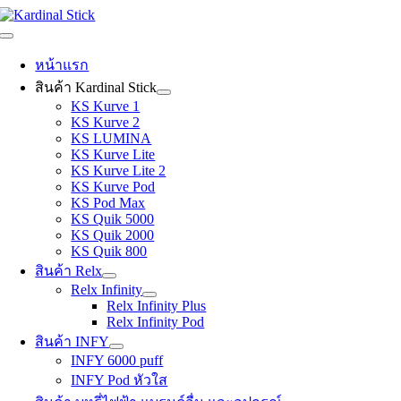
Skip
to
Toggle
content
Navigation
หน้าแรก
สินค้า Kardinal Stick
KS Kurve 1
KS Kurve 2
KS LUMINA
KS Kurve Lite
KS Kurve Lite 2
KS Kurve Pod
KS Pod Max
KS Quik 5000
KS Quik 2000
KS Quik 800
สินค้า Relx
Relx Infinity
Relx Infinity Plus
Relx Infinity Pod
สินค้า INFY
INFY 6000 puff
INFY Pod หัวใส