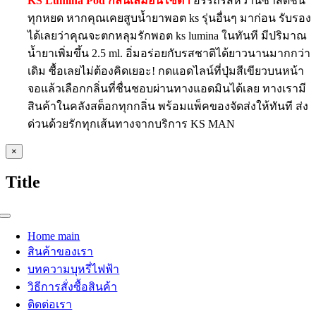
KS Lumina Pod กลิ่นเลม่อนโซดา
อรรถรสหวานซ่าสดชื่น
ทุกหยด หากคุณเคยสูบน้ำยาพอต ks รุ่นอื่นๆ มาก่อน รับรอง
ได้เลยว่าคุณจะตกหลุมรักพอต ks lumina ในทันที มีปริมาณ
น้ำยาเพิ่มขึ้น 2.5 ml. อิ่มอร่อยกับรสชาติได้ยาวนานมากกว่า
เดิม ซื้อเลยไม่ต้องคิดเยอะ! กดแอดไลน์ที่ปุ่มสีเขียวบนหน้า
จอแล้วเลือกกลิ่นที่ชื่นชอบผ่านทางแอดมินได้เลย ทางเรามี
สินค้าในคลังสต็อกทุกกลิ่น พร้อมแพ็คของจัดส่งให้ทันที ส่ง
ด่วนด้วยรักทุกเส้นทางจากบริการ KS MAN
Close
×
product
quick
Title
view
Toggle
Navigation
Home main
สินค้าของเรา
บทความบุหรี่ไฟฟ้า
วิธีการสั่งซื้อสินค้า
ติดต่อเรา