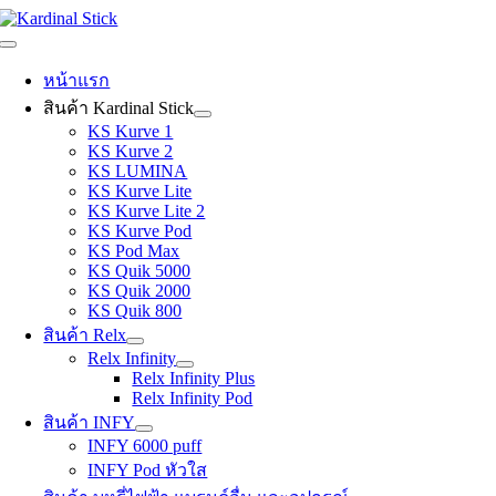
Skip
to
Toggle
content
Navigation
หน้าแรก
สินค้า Kardinal Stick
KS Kurve 1
KS Kurve 2
KS LUMINA
KS Kurve Lite
KS Kurve Lite 2
KS Kurve Pod
KS Pod Max
KS Quik 5000
KS Quik 2000
KS Quik 800
สินค้า Relx
Relx Infinity
Relx Infinity Plus
Relx Infinity Pod
สินค้า INFY
INFY 6000 puff
INFY Pod หัวใส