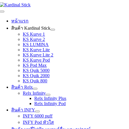
Skip
to
Toggle
content
Navigation
หน้าแรก
สินค้า Kardinal Stick
KS Kurve 1
KS Kurve 2
KS LUMINA
KS Kurve Lite
KS Kurve Lite 2
KS Kurve Pod
KS Pod Max
KS Quik 5000
KS Quik 2000
KS Quik 800
สินค้า Relx
Relx Infinity
Relx Infinity Plus
Relx Infinity Pod
สินค้า INFY
INFY 6000 puff
INFY Pod หัวใส