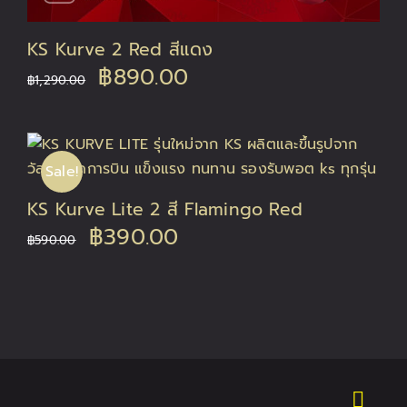
KS Kurve 2 Red สีแดง
Original
Current
฿
890.00
฿
1,290.00
price
price
was:
is:
Sale!
฿1,290.00.
฿890.00.
KS Kurve Lite 2 สี Flamingo Red
Original
Current
฿
390.00
฿
590.00
price
price
was:
is:
฿590.00.
฿390.00.