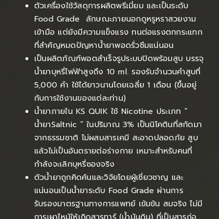
ตัวเครื่องใช้วัสดุการผลิตพรีเมี่ยม และเป็นระดับ
Food Grade ลักษณะภายนอกดูหรูหราสวยงาม
เข้ามือ แต่ยังมีความแข็งแรง ทนต่อแรงตกกระแทก
ที่สำคัญหมดปัญหาน้ำยาพอดรั่วซึมแน่นอน
เป็นผลิตภัณฑ์พอตสำเร็จรูประบบปิดพร้อมสูบ บรรจุ
น้ำยาบุหรี่ไฟฟ้าสูงถึง 10 ml. รองรับจำนวนคำสูบที่
5,000 คำ ใช้ได้ยาวนานโดยเฉลี่ย 1 เดือน (ขึ้นอยู่
กับการใช้งานของแต่ละท่าน)
น้ำยาภายใน KS QUIK ใช้ Nicotine ประเภท “
น้ำยาSaltnic ” ในปริมาณ 3% เป็นนิโคตินที่สกัดมา
จากธรรมชาติ ไม่ผสมสารเคมี สะอาดปลอดภัย สูบ
แล้วไม่เป็นอันตรายต่อร่างกาย เหมาะสำหรับคนที่
กำลังจะเลิกบุหรี่ซองจริง
ตัวน้ำยาถูกคิดค้นและวิจัยโดยผู้เชี่ยวชาญ และ
แน่นอนเป็นน้ำยาระดับ Food Grade ผ่านการ
รับรองมาตรฐานทางการแพทย์ เข้มข้น สมจริง ไม่มี
การเผาไหม้ให้เกิดสารทาร์ (น้ำมันดิน) ที่เป็นสารก่อ