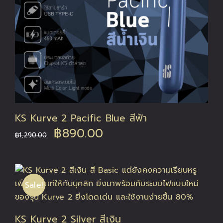
KS Kurve 2 Pacific Blue สีฟ้า
Original
Current
฿
890.00
฿
1,290.00
price
price
was:
is:
Sale!
฿1,290.00.
฿890.00.
KS Kurve 2 Silver สีเงิน