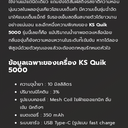
ใช้งานแม้แต่นิดเดียว แถมยังได้สัมผัสถึงรสชาติความหอม
นุ่มนวลในผลองุ่นเคียวโฮแบบเต็มคำ มีความเย็นชุ่มฉ่ำจัด
มาให้แบบเต็มแม็กซ์ รับรองเย็นสดชื่นสบายตัวได้ยาวนาน
อย่างแน่นอน และอีกหนึ่งความพิเศษของ
KS Quik
5000
รุ่นนี้เลยก็คือ แม้ปริมาณน้ำยาพอตจะเหลือน้อย
กลิ่นองุ่นก็ยังความหอมหวานในระดับท่ีเข้มข้น หากได้ลอง
พิสูจน์ด้วยตัวคุณเองแล้วจะต้องตกหลุมรักหมดหัวใจ
ข้อมูลเฉพาะของเครื่อง KS Quik
5000
ความจุน้ำยา : 10 มิลลิลิตร
ปริมาณนิโคติน : 3%
รูปแบบคอยล์ : Mesh Coil ใยฝ้ายออแกนิค อิ่ม
เข้ม นิคถึงๆ
แบตเตอรี่ : 350 mAh
ระบบชาร์จ : USB Type-C (รูปแบบ fast charge