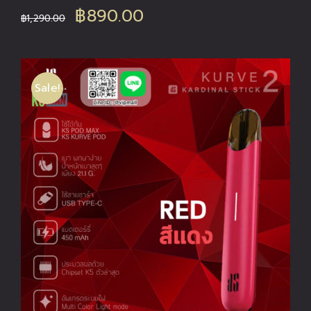
Original
Current
฿
890.00
฿
1,290.00
price
price
was:
is:
Sale!
฿1,290.00.
฿890.00.