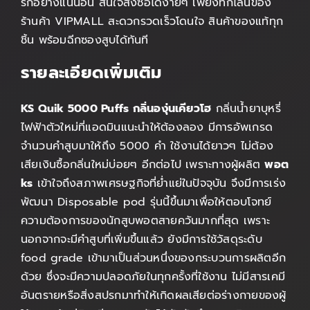
รักอย่างแน่นอน สนใจสั่งซื้อได้ง่ายๆ เพียงทักไลน์ของ
ร้านค้า VIPMALL สะดวกรวดเร็วโดนใจ สินค้าของแท้ทุก
ชิ้น พร้อมฉีกซองสูบได้ทันที
รายละเอียดเพิ่มเติม
KS Quik 5000 Puffs กลิ่นองุ่นเคียวโฮ
กลิ่นน้ำยาบุหรี่
ไฟฟ้าตัวใหม่ที่แอดมินแนะนำให้ต้องลอง มีการอัพเกรด
จำนวนคำสูบมาให้ถึง 5000 คำ ใช้งานได้ยาวๆ ไม่ต้อง
เสียเงินซื้อกลิ่นใหม่บ่อยๆ อีกต่อไป เพราะทางผู้ผลิต
พอต
ks
เข้าใจถึงสภาพเศรษฐกิจที่ย่ำแย่ในปัจจุบัน จึงมีการเร่ง
พัฒนา Disposable pod รุ่นนี้ขึ้นมาเพื่อให้ตอบโจทย์
ความต้องการของนักสูบพอตสายควันมากที่สุด เพราะ
นอกจากจะมีคำสูบที่เพิ่มขึ้นแล้ว ยังมีการใช้วัสดุระดับ
food grade เข้ามาเป็นส่วนหนึ่งของกระบวนการผลิตอีก
ด้วย ซึ่งจะมีความปลอดภัยในทุกครั้งที่ใช้งาน ไม่มีสารเคมี
อันตรายหรือสิ่งสปรกมาทำให้เกิดผลเสียต่อร่างกายของผู้