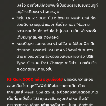
มะเร็ง อีกทั้งไม่มีควันพิษที่เป็นอันตรายไปรบกวนผู้ที่
อยู่ข้างเคียงระหว่างการสูบ
ในรุ่น Quik 5000 นั้น จะใช้ระบบ Mesh Coil ที่จะ
ช่วยดึงความชุ่มฉ่ำของกลิ่นน้ำยาพอตให้ออกมา
หวานหอมโดนใจ ควันไอน้ำนุ่มละมุน เย็นเฟรชสดชื่น
เต็มอิ่มทุกสัมผัส ต้องลอง!
หมดปัญหาแบตหมดระหว่างใช้งาน ไม่ช็อตฟีล ติด
ตั้งขนาดแบตเตอรี่ 350 mAh ใช้งานได้นานกว่า
ด้านล่างของตัวเครื่องมีช่องเสียบสายชาร์จ USB
Type-C ระบบ Fast Charge ชาร์จไว แบตเต็มเร็ว
สะดวกสบายมากยิ่งขึ้น
KS Quik 5000 กลิ่น องุ่นเคียวโฮ
ยกระดับความหอม
ของกลิ่นน้ำยาบุหรี่ไฟฟ้าได้ถึงใจมากกว่าเดิม ด้วย
เทคโนโลยี Mesh Coil ตัวใหม่ จะช่วยดึงรสชาติออกมาได้
เต็มที่มากยิ่งขึ้น ไม่ว่าคุณจะเลือกสูบกลิ่นไหน ก็จะได้
อรรถรสการสูบชัดเจนฟีลแทงค์อย่างแน่นอน อีกทั้งยัง