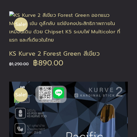
price
price
was:
is:
Sale!
฿1,290.00.
฿890.00.
KS Kurve 2 Forest Green สีเขียว
Original
Current
฿
890.00
฿
1,290.00
price
price
was:
is:
Sale!
฿1,290.00.
฿890.00.