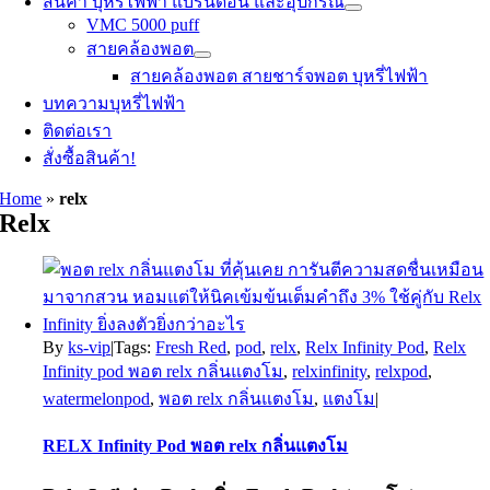
สินค้า บุหรี่ไฟฟ้า แบรนด์อื่น และอุปกรณ์
VMC 5000 puff
สายคล้องพอต
สายคล้องพอต สายชาร์จพอต บุหรี่ไฟฟ้า
บทความบุหรี่ไฟฟ้า
ติดต่อเรา
สั่งซื้อสินค้า!
Home
»
relx
Relx
By
ks-vip
|
Tags:
Fresh Red
,
pod
,
relx
,
Relx Infinity Pod
,
Relx
Infinity pod พอต relx กลิ่นแตงโม
,
relxinfinity
,
relxpod
,
watermelonpod
,
พอต relx กลิ่นแตงโม
,
แตงโม
|
RELX Infinity Pod พอต relx กลิ่นแตงโม