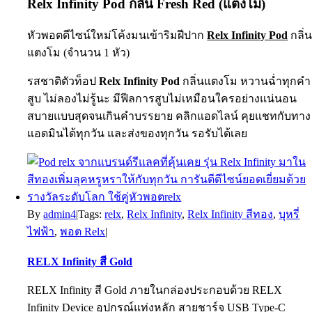
Relx Infinity Pod กลิ่น Fresh Red (แตงโม)
หัวพอตดีไซน์ใหม่โค้งมนเข้าริมฝีปาก
Relx Infinity Pod
กลิ่
แตงโม (จำนวน 1 หัว)
รสชาติตัวท็อป
Relx Infinity Pod
กลิ่นแตงโม หวานฉ่ำทุกคำ
สูบ ไม่ลองไม่รู้นะ มีฟีลการสูบไม่เหมือนใครอย่างแน่นอน
สบายแบบสุดจนเกินคำบรรยาย คลิกแอดไลน์ คุยแชทกับทาง
แอดมินได้ทุกวัน และส่งของทุกวัน รอรับได้เลย
By
admin4
|
Tags:
relx
,
Relx Infinity
,
Relx Infinity สีทอง
,
บุหรี่
ไฟฟ้า
,
พอต Relx
|
RELX Infinity สี Gold
RELX Infinity สี Gold ภายในกล่องประกอบด้วย RELX
Infinity Device อุปกรณ์แท่งหลัก สายชาร์จ USB Type-C