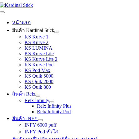
Skip
to
Toggle
content
Navigation
หน้าแรก
สินค้า Kardinal Stick
KS Kurve 1
KS Kurve 2
KS LUMINA
KS Kurve Lite
KS Kurve Lite 2
KS Kurve Pod
KS Pod Max
KS Quik 5000
KS Quik 2000
KS Quik 800
สินค้า Relx
Relx Infinity
Relx Infinity Plus
Relx Infinity Pod
สินค้า INFY
INFY 6000 puff
INFY Pod หัวใส