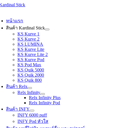
Skip
to
oggle
content
avigation
หน้าแรก
สินค้า Kardinal Stick
KS Kurve 1
KS Kurve 2
KS LUMINA
KS Kurve Lite
KS Kurve Lite 2
KS Kurve Pod
KS Pod Max
KS Quik 5000
KS Quik 2000
KS Quik 800
สินค้า Relx
Relx Infinity
Relx Infinity Plus
Relx Infinity Pod
สินค้า INFY
INFY 6000 puff
INFY Pod หัวใส