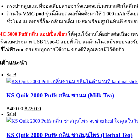
ตรงปากสูบและที่ช่องเสียบสายชาร์จแบตจะเป็นพลาสติกใสสีเหลือ
ด้านใน
VMC pod
รุ่นนี้มีแบตเตอรี่ติดตั้งมาให้ 1,000 mAh ซึ่ง
ชั่วโมง แบตเตอรี่ก็จะกลับมาเต็ม 100% พร้อมสูบในทันที ครบจ
C 5000 Puff กลิ่น แอปเปิ้ลเขียว
ให้คุณใช้งานได้อย่างต่อเนื่อง เ
ร์จแบตประเภท USB Type-C แบบทั่วไป แต่ด้านในจะมีระบบรองรับ f
หรี่ไฟฟ้าvmc
ครบจบทุกการใช้งาน ของดีที่คุณควรมีไว้ติดตัว
ินค้าแนะนำ
Sale!
KS Quik 2000 Puffs กลิ่น ชานม (Milk Tea)
Original
Current
฿
400.00
฿
220.00
price
price
Sale!
was:
is:
฿400.00.
฿220.00.
KS Quik 2000 Puffs กลิ่น ชาสมุนไพร (Herbal Tea)