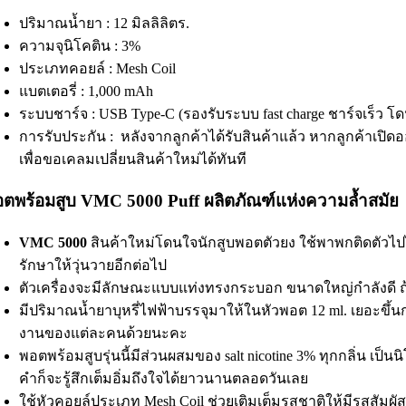
ปริมาณน้ำยา : 12 มิลลิลิตร.
ความจุนิโคติน : 3%
ประเภทคอยล์ : Mesh Coil
แบตเตอรี่ : 1,000 mAh
ระบบชาร์จ : USB Type-C (รองรับระบบ fast charge ชาร์จเร็ว โ
การรับประกัน : หลังจากลูกค้าได้รับสินค้าแล้ว หากลูกค้าเปิดอ
เพื่อขอเคลมเปลี่ยนสินค้าใหม่ได้ทันที
ตพร้อมสูบ VMC 5000 Puff ผลิตภัณฑ์แห่งความล้ำสมัย
VMC 5000
สินค้าใหม่โดนใจนักสูบพอตตัวยง ใช้พาพกติดตัวไปไ
รักษาให้วุ่นวายอีกต่อไป
ตัวเครื่องจะมีลักษณะแบบแท่งทรงกระบอก ขนาดใหญ่กำลังดี ถ้า
มีปริมาณน้ำยาบุหรี่ไฟฟ้าบรรจุมาให้ในหัวพอต 12 ml. เยอะขึ้นกว่
งานของแต่ละคนด้วยนะคะ
พอตพร้อมสูบรุ่นนี้มีส่วนผสมของ salt nicotine 3% ทุกกลิ่น เป็
คำก็จะรู้สึกเต็มอิ่มถึงใจได้ยาวนานตลอดวันเลย
ใช้หัวคอยล์ประเภท Mesh Coil ช่วยเติมเต็มรสชาติให้มีรสสั