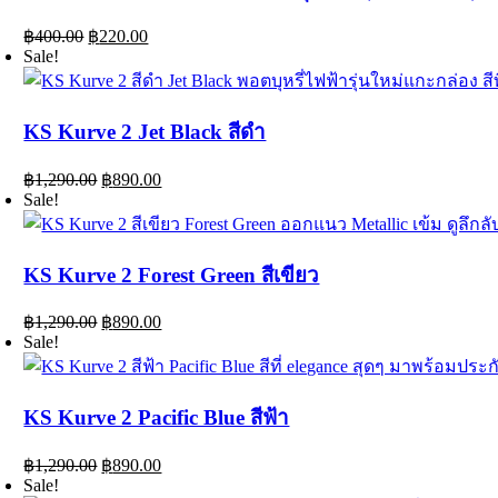
Original
Current
฿
400.00
฿
220.00
price
price
Sale!
was:
is:
฿400.00.
฿220.00.
KS Kurve 2 Jet Black สีดำ
Original
Current
฿
1,290.00
฿
890.00
price
price
Sale!
was:
is:
฿1,290.00.
฿890.00.
KS Kurve 2 Forest Green สีเขียว
Original
Current
฿
1,290.00
฿
890.00
price
price
Sale!
was:
is:
฿1,290.00.
฿890.00.
KS Kurve 2 Pacific Blue สีฟ้า
Original
Current
฿
1,290.00
฿
890.00
price
price
Sale!