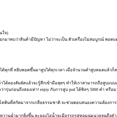
ดนใจ)
อกมาพบว่าสินค้ามีปัญหา ไม่ว่าจะเป็น ตัวเครื่องไม่สมบูรณ์ พอตแต
ด้ทุกที่ หยิบพอตขึ้นมาสูบได้ทุกเวลา เมื่อจำนวนคำสูบหมดแล้วก็
ได้ลองสัมผัสแล้วจะรู้สึกเข้ามือสุดๆ ทำให้เราสามารถถือสูบแบบเ
ารุ่นก่อนถึงสองเท่า! enjoy กับการสูบ pod ได้ชิลๆ 5000 คำ หรือมากก
นนิโคตินที่สกัดมาจากเกลือธรรมชาติ จะช่วยตอบสนองความต้องการให้กั
มผัสหวานฉ่ำมากยิ่งขึ้น ละอองไอน้ำจะมีอรรถรสหอมนุ่มนวลจนถึงค