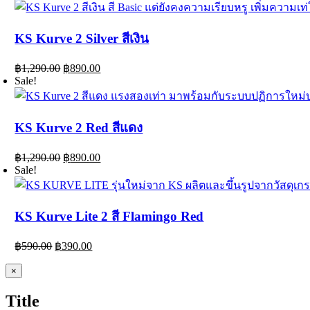
was:
is:
฿1,290.00.
฿890.00.
KS Kurve 2 Silver สีเงิน
Original
Current
฿
1,290.00
฿
890.00
price
price
Sale!
was:
is:
฿1,290.00.
฿890.00.
KS Kurve 2 Red สีแดง
Original
Current
฿
1,290.00
฿
890.00
price
price
Sale!
was:
is:
฿1,290.00.
฿890.00.
KS Kurve Lite 2 สี Flamingo Red
Original
Current
฿
590.00
฿
390.00
price
price
was:
is:
Close
×
product
฿590.00.
฿390.00.
quick
Title
view