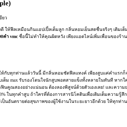
ple)
ขียว
ให้ฟีลเหมือนกินแอปเปิ้ลเต็มลูก กลิ่นหอมเย็นสดชื่นจริงๆ เติมเต็ม
00คำ vmc
ชื่อนี้ไม่ทำให้คุณผิดหวัง เพียงแอดไลน์เพิ่มเพื่อนของร้า
ห้กับทุกท่านแล้ววันนี้ มีกลิ่นหอมชัดฟีลแทงค์ เพียงสูบแค่คำแรก
บเต็ม max รับรองโดนใจนักสูบพอตสายแข็งทั้งหลายในทันที หากใคร
้สึกฟินคูณสองอย่างแน่นอน ต้องลองพิสูจน์ด้วยตัวเองเลย! และความยอ
% ในทุกคำสูบ ถ้าใครที่ต้องการสารนิโคตินเพื่อเติมเต็มความรู้สึกด
ม่เป็นอันตรายต่อสุขภาพของผู้ใช้งานในระยะยาวอีกด้วย ให้ทุกท่าน