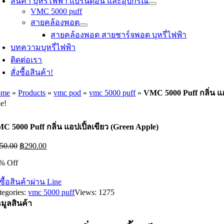
สินค้า บุหรี่ไฟฟ้า แบรนด์อื่น และอุปกรณ์
VMC 5000 puff
สายคล้องพอต
สายคล้องพอต สายชาร์จพอต บุหรี่ไฟฟ้า
บทความบุหรี่ไฟฟ้า
ติดต่อเรา
สั่งซื้อสินค้า!
ome
»
Products
»
vmc pod
»
vmc 5000 puff
»
VMC 5000 Puff กลิ่น แอ
le!
C 5000 Puff กลิ่น แอปเปิ้ลเขียว (Green Apple)
Original
Current
50.00
฿
290.00
price
price
% Off
was:
is:
฿350.00.
฿290.00.
งซื้อสินค้าผ่าน Line
tegories:
vmc 5000 puff
Views: 1275
อมูลสินค้า