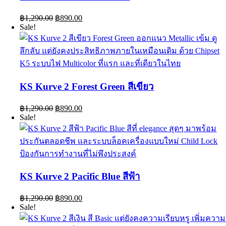
Original
Current
฿
1,290.00
฿
890.00
price
price
Sale!
was:
is:
฿1,290.00.
฿890.00.
KS Kurve 2 Forest Green สีเขียว
Original
Current
฿
1,290.00
฿
890.00
price
price
Sale!
was:
is:
฿1,290.00.
฿890.00.
KS Kurve 2 Pacific Blue สีฟ้า
Original
Current
฿
1,290.00
฿
890.00
price
price
Sale!
was:
is:
฿1,290.00.
฿890.00.