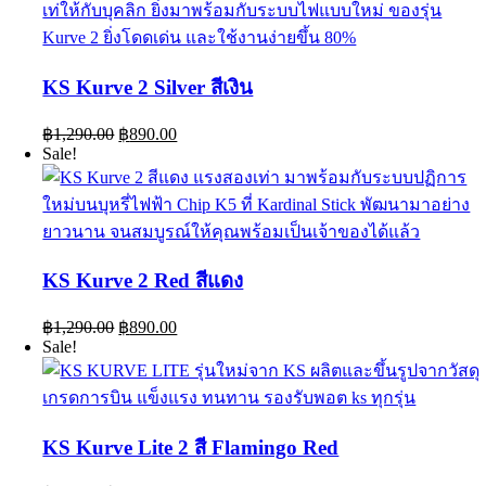
KS Kurve 2 Silver สีเงิน
Original
Current
฿
1,290.00
฿
890.00
price
price
Sale!
was:
is:
฿1,290.00.
฿890.00.
KS Kurve 2 Red สีแดง
Original
Current
฿
1,290.00
฿
890.00
price
price
Sale!
was:
is:
฿1,290.00.
฿890.00.
KS Kurve Lite 2 สี Flamingo Red