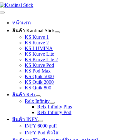
Skip
to
Toggle
content
Navigation
หน้าแรก
สินค้า Kardinal Stick
KS Kurve 1
KS Kurve 2
KS LUMINA
KS Kurve Lite
KS Kurve Lite 2
KS Kurve Pod
KS Pod Max
KS Quik 5000
KS Quik 2000
KS Quik 800
สินค้า Relx
Relx Infinity
Relx Infinity Plus
Relx Infinity Pod
สินค้า INFY
INFY 6000 puff
INFY Pod หัวใส