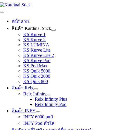
Skip
to
Toggle
content
Navigation
หน้าแรก
สินค้า Kardinal Stick
KS Kurve 1
KS Kurve 2
KS LUMINA
KS Kurve Lite
KS Kurve Lite 2
KS Kurve Pod
KS Pod Max
KS Quik 5000
KS Quik 2000
KS Quik 800
สินค้า Relx
Relx Infinity
Relx Infinity Plus
Relx Infinity Pod
สินค้า INFY
INFY 6000 puff
INFY Pod หัวใส