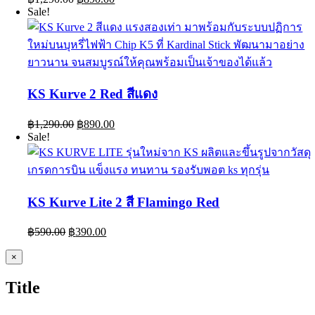
price
price
Sale!
was:
is:
฿1,290.00.
฿890.00.
KS Kurve 2 Red สีแดง
Original
Current
฿
1,290.00
฿
890.00
price
price
Sale!
was:
is:
฿1,290.00.
฿890.00.
KS Kurve Lite 2 สี Flamingo Red
Original
Current
฿
590.00
฿
390.00
price
price
was:
is:
Close
×
product
฿590.00.
฿390.00.
quick
Title
view