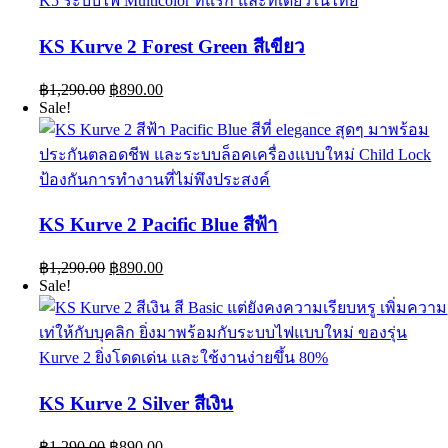
KS Kurve 2 Forest Green สีเขียว
Original
Current
฿
1,290.00
฿
890.00
price
price
Sale!
was:
is:
฿1,290.00.
฿890.00.
KS Kurve 2 Pacific Blue สีฟ้า
Original
Current
฿
1,290.00
฿
890.00
price
price
Sale!
was:
is:
฿1,290.00.
฿890.00.
KS Kurve 2 Silver สีเงิน
Original
Current
฿
1,290.00
฿
890.00