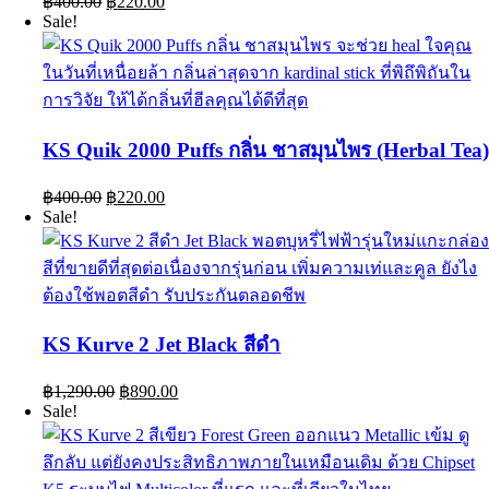
฿
400.00
฿
220.00
price
price
Sale!
was:
is:
฿400.00.
฿220.00.
KS Quik 2000 Puffs กลิ่น ชาสมุนไพร (Herbal Tea
Original
Current
฿
400.00
฿
220.00
price
price
Sale!
was:
is:
฿400.00.
฿220.00.
KS Kurve 2 Jet Black สีดำ
Original
Current
฿
1,290.00
฿
890.00
price
price
Sale!
was:
is:
฿1,290.00.
฿890.00.