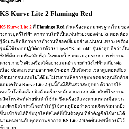
ข้อมูลสินค้า
KS Kurve Lite 2 Flamingo Red
KS Kurve Lite 2
สี Flamingo Red
ตัวเครื่องพอตมาตรฐานใหม่ขอ
วงการบุหรี่ไฟฟ้า หากท่านใดที่เป็นแฟนตัวยงของค่าย ks พอต ต้อง
รู้ถึงประสิทธิภาพการทำงานที่ยอดเยี่ยมอย่างแน่นอน เพราะเครื่อง
รุ่นนี้ใช้ระบบปฏิบัติการด้วย Chipset “Kardinal4” รุ่นล่าสุด ถือว่าเป็
ชิปที่มีความทันสมัยที่สุดในขณะนี้ ช่วยควบคุมระบบการทำงาน
ต่างๆ ภายในตัวเครื่องได้อย่างแม่นยำ จ่ายกำลังไฟฟ้าเสถียรต่อ
เนื่อง ช่องลมระบายอากาศเข้า-ออก เป็นจังหวะ เวลาสูบพอตเสียง
เงียบมากจนแทบไม่ได้ยิน ไม่รบกวนฟีลการสูบพอตของคุณอีกด้วย
แถมเครื่อง
Kurve Lite 2
รุ่นนี้ยังมีสีสันสวยสะดุดตา ด้วยการใช้
เทคโนโลยีเคลือบผิวตัวเครื่องระดับสากล แบบเดียวกับที่โรงงาน
ผลิตโทรศัพท์ค่ายชั้นนำใช้กัน ซึ่งเครื่องสีแดงพาสเทลเหมือนขน
นกฟลามิงโกตัวนี้ จะทำให้ผู้ใช้งานดูมีออร่าความเจิดจรัสมากยิ่ง
ขึ้น เข้ากันได้ดีกับทุกไลฟ์สไตล์ที่เป็นตัวคุณ ที่สำคัญคือใช้งานได้
นานทนทานกับทุกสภาพอากาศ
KS Lite 2
พอตขั้นเทพที่ควรมีไว้
ข้างกาย