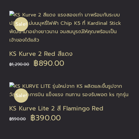
price
price
was:
is:
Sale!
฿1,290.00.
฿890.00.
KS Kurve 2 Red สีแดง
Original
Current
฿
890.00
฿
1,290.00
price
price
was:
is:
Sale!
฿1,290.00.
฿890.00.
KS Kurve Lite 2 สี Flamingo Red
Original
Current
฿
390.00
฿
590.00
price
price