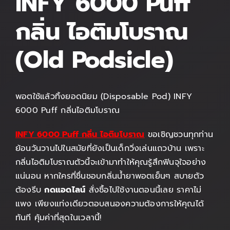
INFY 6000 Puff
กลิ่น ไอติมโบราณ
(Old Podsicle)
พอตใช้แล้วทิ้งยอดนิยม (Disposable Pod) INFY
6000 Puff กลิ่นไอติมโบราณ
INFY 6000 Puff กลิ่น
ไอติมโบราณ
ขอเชิญชวนทุกท่าน
ย้อนวันวานไปในสมัยที่ยังเป็นเด็กวิ่งเล่นแถวบ้าน เพราะ
กลิ่นไอติมโบราณตัวนี้จะเข้ามาทำให้คุณรู้สึกฟินจุใจอย่าง
แน่นอน หากใครที่ชื่นชอบกลิ่นน้ำยาพอตเย็นๆ สบายตัว
ต้องรีบ
กดแอดไลน์
สั่งซื้อไปใช้งานตอนนี้เลย ราคาไม่
แพง เพียงแท่งเดียวตอบสนองความต้องการให้คุณได้
ทันที คุ้มค่าที่สุดในเวลานี้!