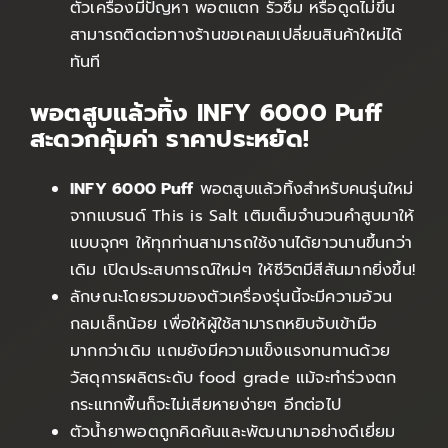
ตัวเครื่องมีปัญหา พอตแตก รั่วซึม หรือดูดไม่ขึ้น
สามารถติดต่อทางร้านขอเคลมเปลี่ยนสินค้าใหม่ได้
ทันที
พอตสูบแล้วทิ้ง INFY 6000 Puff
สะดวกคุ้มค่า ราคาประหยัด!
INFY 6000 Puff
พอตสูบแล้วทิ้งสำหรับคนรุ่นใหม่
จากแบรนด์ This is Salt เติมเต็มจำนวนคำสูบมาให้
แบบจุกๆ ให้ทุกท่านสามารถใช้งานได้ยาวนานขึ้นกว่า
เดิม เปิดประสบการณ์ใหม่ๆ ให้ชีวิตมีสีสันมากยิ่งขึ้น!
ลักษณะโดยรวมของตัวเครื่องรุ่นนี้จะมีความอ้วน
กลมเล็กน้อย เพื่อให้ผู้ใช้สามารถหยิบจับเข้ามือ
มากกว่าเดิม แถมยังมีความแข็งแรงทนทานด้วย
วัสดุการผลิตระดับ food grade แม้จะทำร่วงตก
กระแทกพื้นก็จะไม่เสียหายง่ายๆ อีกต่อไป
ตัวน้ำยาพอตถูกคิดค้นและพัฒนามาอย่างดีเยี่ยม