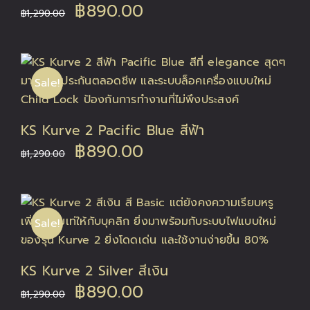
Original
Current
฿
890.00
฿
1,290.00
price
price
was:
is:
Sale!
฿1,290.00.
฿890.00.
KS Kurve 2 Pacific Blue สีฟ้า
Original
Current
฿
890.00
฿
1,290.00
price
price
was:
is:
Sale!
฿1,290.00.
฿890.00.
KS Kurve 2 Silver สีเงิน
Original
Current
฿
890.00
฿
1,290.00