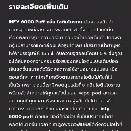
รายละเอียดเพิ่มเติม
INFY 6000 Puff กลิ่น
ไอติมโบราณ
ต้องลองสินค้า
มาตรฐานใหม่ของวงการพอตใช้แล้วทิ้ง ตอบโจทย์ทั้ง
เรื่องฟีลการสูบ ความอร่อย ควันไอน้ำเยอะเต็มคำ โดยพอ
ตรุ่นนี้สามารถแกะกล่องแล้วสูบได้เลย มีปริมาณน้ำยาบุหรี่
ไฟฟ้าบรรจุมาให้ 15 ml. กับความจุซอลนิโคติน 5% ซึ่งคุณ
จะได้ลิ้มลองความหอมอร่อยของกลิ่นไอติมแบบเต็มปอด
เย็นสดชื่นสบายตัวได้ตลอดการใช้งานอย่างแน่นอน เมื่อ
ตอนเด็กๆ หากใครที่เคยวิ่งตามรถขายไอติมไม่ทันก็ไม่
เป็นไร เพราะตอนนี้เรามีพอตสูบแล้วทิ้ง กลิ่นไอติมโบราณ
พร้อมจัดจำหน่ายให้คุณแล้วนั่นเอง vape pod สะดวก
สบายทุกที่ทุกเวลาจริงๆ และทางผู้ผลิตยังได้ทำการใส่
นวัตกรรมคอยล์สำลีแบบออร์แกนิคเข้ามาในรุ่น
infy
6000 puff
ด้วยนะ ข้อดีก็คือช่วยซึมซับปริมาณน้ำยา
พอตได้มากขึ้น เวลาที่เราดูดพอตจะสัมผัสได้ถึงควันไอน้ำที่