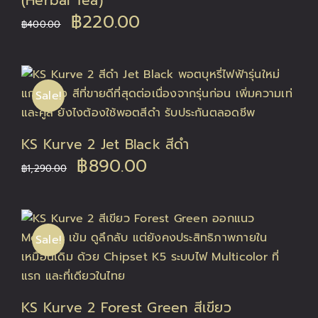
(Herbal Tea)
Original
Current
฿
220.00
฿
400.00
price
price
was:
is:
Sale!
฿400.00.
฿220.00.
KS Kurve 2 Jet Black สีดำ
Original
Current
฿
890.00
฿
1,290.00
price
price
was:
is:
Sale!
฿1,290.00.
฿890.00.
KS Kurve 2 Forest Green สีเขียว