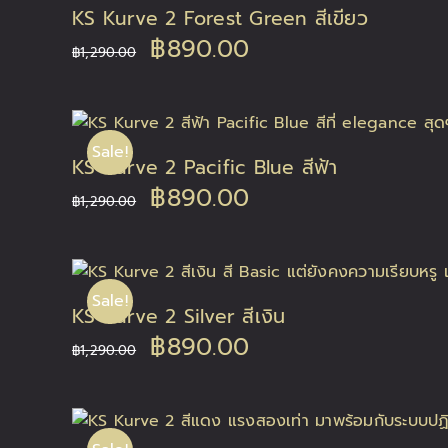
KS Kurve 2 Forest Green สีเขียว
Original
Current
฿
890.00
฿
1,290.00
price
price
was:
is:
Sale!
KS Kurve 2 Pacific Blue สีฟ้า
฿1,290.00.
฿890.00.
Original
Current
฿
890.00
฿
1,290.00
price
price
was:
is:
Sale!
KS Kurve 2 Silver สีเงิน
฿1,290.00.
฿890.00.
Original
Current
฿
890.00
฿
1,290.00
price
price
was:
is: