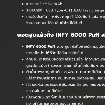
แบตเตอรี่ : 550 mAh
ระบบชาร์จ : USB Type-C (รูปแบบ fast charge ช
การรับประกัน : หลังจากลูกค้าได้รับสินค้าแล้ว หา
ร้านขอเคลมเปลี่ยนสินค้าใหม่ได้ทันที
พอตสูบแล้วทิ้ง INFY 6000 Puff สะ
INFY 6000 Puff
พอตสูบแล้วทิ้งสำหรับคนรุ่นให
การณ์ใหม่ๆ ให้ชีวิตมีสีสันมากยิ่งขึ้น!
ลักษณะโดยรวมของตัวเครื่องรุ่นนี้จะมีความอ้วนก
grade แม้จะทำร่วงตกกระแทกพื้นก็จะไม่เสียหายง่
ตัวน้ำยาพอตถูกคิดค้นและพัฒนามาอย่างดีเยี่ยม
ไม่มีสารพิษหรือสารเคมีเข้ามาอยู่ในส่วนผสมแม้แต่
ใช้ระบบหัวคอยล์แบบสำลีออร์แกนิค เหมาะสมอย่า
จนวางไม่ลงเลยทีเดียว
เป็นพอตใช้แล้วทิ้งที่มีปริมาณน้ำยาบุหรี่ไฟฟ้าบรร
ความถี่ในการสูบพอตของแต่ละท่าน)