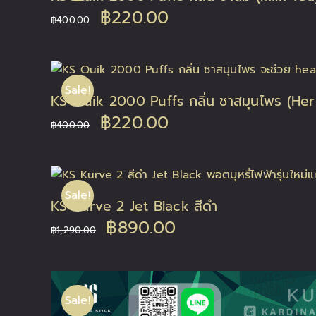
Original
Current
฿
220.00
฿
400.00
price
price
was:
is:
Sale!
KS Quik 2000 Puffs กลิ่น ชาสมุนไพร (Her
฿400.00.
฿220.00.
Original
Current
฿
220.00
฿
400.00
price
price
was:
is:
Sale!
KS Kurve 2 Jet Black สีดำ
฿400.00.
฿220.00.
Original
Current
฿
890.00
฿
1,290.00
price
price
was:
is:
Sale!
฿1,290.00.
฿890.00.