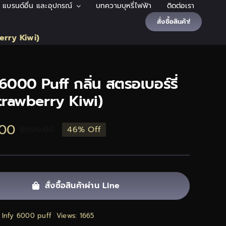
้า แบรนด์อื่น และอุปกรณ์
บทความบุหรี่ไฟฟ้า
ติดต่อเรา
สั่งซื้อสินค้า!
berry Kiwi)
6000 Puff กลิ่น สตรอเบอร์รี่
(Strawberry Kiwi)
.00
฿
590.00
46% Off
Original
Current
price
price
was:
is:
สั่งซื้อสินค้าผ่าน Line
฿590.00.
฿320.00.
:
Infy 6000 puff
Views: 1665