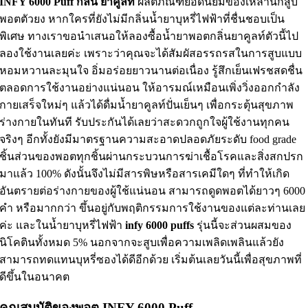
INFY 6000 Puff กลิ่น ยาคูลท์
ผลิตภัณฑ์ยอดนิยมของเหล่านักสูบ
พอตตัวยง หากใครที่ยังไม่มีกลิ่นน้ำยาบุหรี่ไฟฟ้าที่ชื่นชอบเป็น
พิเศษ ทางเราขอนำเสนอให้ลองซื้อน้ำยาพอตกลิ่นยาคูลท์ตัวนี้ไป
ลองใช้งานเลยค่ะ เพราะว่าคุณจะได้สัมผัสอรรถรสในการสูบแบบ
หอมหวานละมุนใจ อิ่มอร่อยยาวนานต่อเนื่อง รู้สึกเย็นเฟรชสดชื่น
ตลอดการใช้งานอย่างแน่นอน ให้อารมณ์เหมือนเพิ่งวิ่งออกกำลัง
กายเสร็จใหม่ๆ แล้วได้ดื่มน้ำยาคูลท์ปั่นเย็นๆ เพื่อกระตุ้นสุขภาพ
ร่างกายในทันที รับประกันได้เลยว่าสะดวกถูกใจผู้ใช้งานทุกคน
จริงๆ อีกทั้งยังมีมาตรฐานความสะอาดปลอดภัยระดับ food grade
ชิ้นส่วนของพอตทุกชิ้นผ่านกระบวนการฆ่าเชื้อโรคและสิ่งสกปรก
มาแล้ว 100% ดังนั้นจึงไม่มีสารพิษหรือสารเคมีใดๆ ที่ทำให้เกิด
อันตรายต่อร่างกายของผู้ใช้แน่นอน สามารถดูดพอตได้ยาวๆ 6000
คำ หรือมากกว่า ขึ้นอยู่กับพฤติกรรมการใช้งานของแต่ละท่านเลย
ค่ะ และในน้ำยาบุหรี่ไฟฟ้า
infy 6000 puffs
รุ่นนี้จะส่วนผสมของ
นิโคตินทั้งหมด 5% นอกจากจะสูบเพื่อความเพลิดเพลินแล้วยัง
สามารถทดแทนบุหรี่ซองได้ดีอีกด้วย เริ่มต้นเลยวันนี้เพื่อสุขภาพที่
ดีขึ้นในอนาคต
คุณสมบัติของพอต INFY 6000 Puff