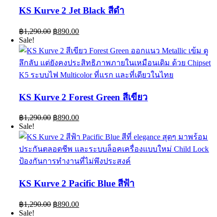
KS Kurve 2 Jet Black สีดำ
Original
Current
฿
1,290.00
฿
890.00
price
price
Sale!
was:
is:
฿1,290.00.
฿890.00.
KS Kurve 2 Forest Green สีเขียว
Original
Current
฿
1,290.00
฿
890.00
price
price
Sale!
was:
is:
฿1,290.00.
฿890.00.
KS Kurve 2 Pacific Blue สีฟ้า
Original
Current
฿
1,290.00
฿
890.00
price
price
Sale!