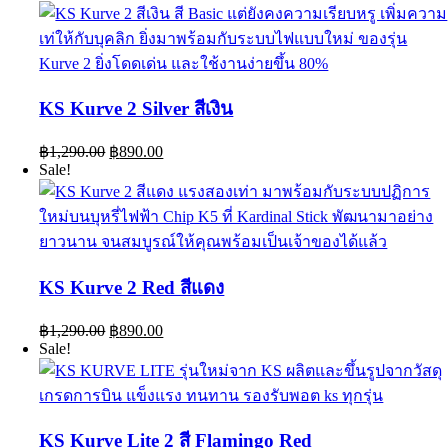
was:
is:
฿1,290.00.
฿890.00.
KS Kurve 2 Silver สีเงิน
Original
Current
฿
1,290.00
฿
890.00
price
price
Sale!
was:
is:
฿1,290.00.
฿890.00.
KS Kurve 2 Red สีแดง
Original
Current
฿
1,290.00
฿
890.00
price
price
Sale!
was:
is:
฿1,290.00.
฿890.00.
KS Kurve Lite 2 สี Flamingo Red