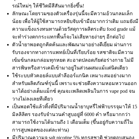
รณ์ใหม่ๆ ให้ชีวิตมีสีสันมากยิ่งขึ้น!
ลักษณะโดยรวมของตัวเครื่องรุ่นนี้จะมีความอ้วนกลมเล็ก
น้อย เพื่อให้ผู้ใช้สามารถหยิบจับเข้ามือมากกว่าเดิม แถมยังมี
ความแข็งแรงทนทานด้วยวัสดุการผลิตระดับ food grade แม้
จะทำร่วงตกกระแทกพื้นก็จะไม่เสียหายง่ายๆ อีกต่อไป
ตัวน้ำยาพอตถูกคิดค้นและพัฒนามาอย่างดีเยี่ยม ผ่านการ
รับรองจากทางการแพทย์เป็นที่เรียบร้อย รสชาติจะมีความ
เข้มข้นกลมกล่อมทุกหยด สะอาดปลอดภัยต่อร่างกาย ไม่มี
สารพิษหรือสารเคมีเข้ามาอยู่ในส่วนผสมแม้แต่นิดเดียว
ใช้ระบบหัวคอยล์แบบสำลีออร์แกนิค เหมาะสมอย่างมาก
สำหรับผลิตภัณฑ์รุ่นนี้ เพราะจะช่วยดึงความหอมหวานออก
มาได้อย่างเต็มแม็กซ์ คุณจะเพลิดเพลินในการ vape pod จน
วางไม่ลงเลยทีเดียว
เป็นพอตใช้แล้วทิ้งที่มีปริมาณน้ำยาบุหรี่ไฟฟ้าบรรจุมาให้ 15
มิลลิลิตร รองรับจำนวนคำสูบอยู่ที่ 6000 คำ หรือมากกว่า
สามารถใช้งานได้นานถึง 1 เดือนเต็ม (ขึ้นอยู่กับความถี่ใน
การสูบพอตของแต่ละท่าน)
มีปริมาณความจุ salt nicotine 5% ทุกรสชาติ ช่วยตอบสนอง