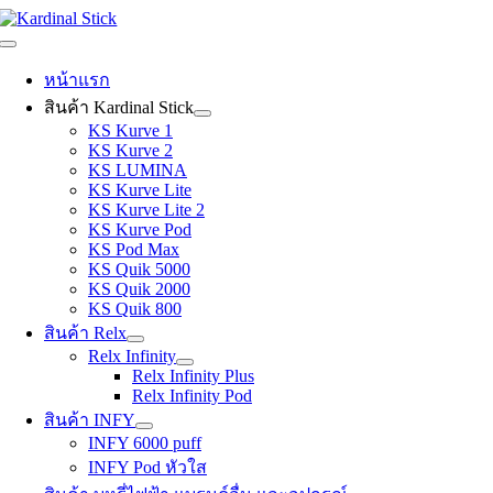
Skip
to
Toggle
content
Navigation
หน้าแรก
สินค้า Kardinal Stick
KS Kurve 1
KS Kurve 2
KS LUMINA
KS Kurve Lite
KS Kurve Lite 2
KS Kurve Pod
KS Pod Max
KS Quik 5000
KS Quik 2000
KS Quik 800
สินค้า Relx
Relx Infinity
Relx Infinity Plus
Relx Infinity Pod
สินค้า INFY
INFY 6000 puff
INFY Pod หัวใส