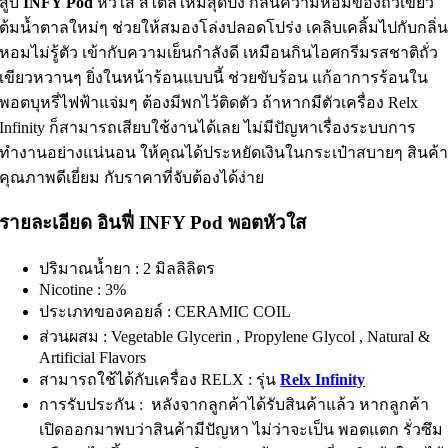
สูบ
INFY Pod
หัวใส สไตล์ใหม่สุดปัง กลิ่นความหอมของถั่วเขียว
ต้มน้ำตาลใหม่ๆ ช่วยให้สมองโล่งปลอดโปร่ง เคลิบเคลิ้มไปกับกลิ่
หอมไม่รู้ตัว เข้ากับความเย็นกำลังดี เหมือนกินไอศกรีมรสชาติถั่ว
เขียวหวานๆ ยิ่งในหน้าร้อนแบบนี้ ช่วยขับร้อน แก้อาการร้อนใน
พอตบุหรี่ไฟฟ้าแจ่มๆ ต้องมีพกไว้ติดตัว ถ้าหากมีตัวเครื่อง Relx
Infinity ก็สามารถเสียบใช้งานได้เลย ไม่มีปัญหาเรื่องระบบการ
ทำงานอย่างแน่นอน ให้คุณได้ประหยัดเงินในกระเป๋าสบายๆ สินค้
คุณภาพดีเยี่ยม กับราคาที่จับต้องได้ง่าย
รายละเอียด อินฟี่ INFY Pod พอตหัวใส
ปริมาณน้ำยา : 2 มิลลิลิตร
Nicotine : 3%
ประเภทของคอยล์ : CERAMIC COIL
ส่วนผสม :
Vegetable Glycerin , Propylene Glycol , Natural &
Artificial Flavors
สามารถใช้ได้กับเครื่อง RELX : รุ่น
Relx Infinity
การรับประกัน : หลังจากลูกค้าได้รับสินค้าแล้ว หากลูกค้า
เปิดออกมาพบว่าสินค้ามีปัญหา ไม่ว่าจะเป็น พอตแตก รั่วซึม