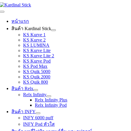
Skip
to
Toggle
content
Navigation
หน้าแรก
สินค้า Kardinal Stick
KS Kurve 1
KS Kurve 2
KS LUMINA
KS Kurve Lite
KS Kurve Lite 2
KS Kurve Pod
KS Pod Max
KS Quik 5000
KS Quik 2000
KS Quik 800
สินค้า Relx
Relx Infinity
Relx Infinity Plus
Relx Infinity Pod
สินค้า INFY
INFY 6000 puff
INFY Pod หัวใส