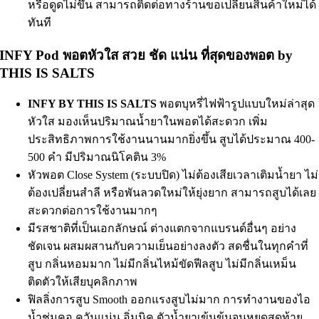
หรือดูดไม่ขึ้น สามารถติดต่อทางร้านขอเปลี่ยนสินค้าใหม่ได้
ทันที
INFY Pod พอตหัวใส สวย ชัด แน่น ที่สุดของพอต by
THIS IS SALTS
INFY BY THIS IS SALTS
พอตบุหรี่ไฟฟ้ารูปแบบใหม่ล่าสุด
หัวใส มองเห็นปริมาณน้ำยาในพอตได้สะดวก เพิ่ม
ประสิทธิภาพการใช้งานนานมากยิ่งขึ้น สูบได้ประมาณ 400-
500 คำ มีปริมาณนิโคติน 3%
หัวพอต
Close System (ระบบปิด) ไม่ต้องเสียเวลาเติมน้ำยา ไม่
ต้องเปลี่ยนสำลี หรือพันลวดใหม่ให้ยุ่งยาก สามารถสูบได้เลย
สะดวกต่อการใช้งานมากๆ
มีรสชาติที่เป็นเอกลักษณ์ ต่างแตกจากแบรนด์อื่นๆ อย่าง
ชัดเจน ผสมผสานกับความเย็นอย่างลงตัว สดชื่นในทุกคำที่
สูบ กลิ่นหอมมาก ไม่มีกลิ่นไหม้ขัดฟีลสูบ ไม่มีกลิ่นเหม็น
ติดตัวให้เสียบุคลิกภาพ
ฟิลลิ่งการสูบ Smooth ออกแรงสูบไม่มาก การทำงานของไอ
น้ำชุ่มคอ ควันแน่น อิ่มนิค
ตัวน้ำยาเข้นข้นจนหยดสุดท้าย