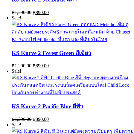
Original
Current
฿
1,290.00
฿
890.00
price
price
Sale!
was:
is:
฿1,290.00.
฿890.00.
KS Kurve 2 Forest Green สีเขียว
Original
Current
฿
1,290.00
฿
890.00
price
price
Sale!
was:
is:
฿1,290.00.
฿890.00.
KS Kurve 2 Pacific Blue สีฟ้า
Original
Current
฿
1,290.00
฿
890.00
price
price
Sale!
was:
is: