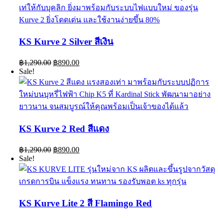
฿1,290.00.
฿890.00.
KS Kurve 2 Silver สีเงิน
Original
Current
฿
1,290.00
฿
890.00
price
price
Sale!
was:
is:
฿1,290.00.
฿890.00.
KS Kurve 2 Red สีแดง
Original
Current
฿
1,290.00
฿
890.00
price
price
Sale!
was:
is:
฿1,290.00.
฿890.00.
KS Kurve Lite 2 สี Flamingo Red