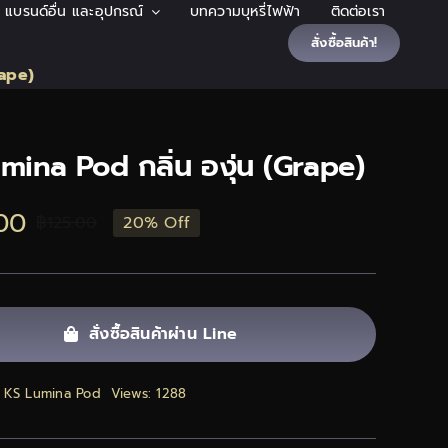
้า แบรนด์อื่น และอุปกรณ์
บทความบุหรี่ไฟฟ้า
ติดต่อเรา
สั่งซื้อสินค้า!
rape)
mina Pod กลิ่น องุ่น (Grape)
00
฿
125.00
20% Off
Original
Current
price
price
was:
is:
สั่งซื้อสินค้าผ่าน Line
฿125.00.
฿100.00.
:
KS Lumina Pod
Views: 1288