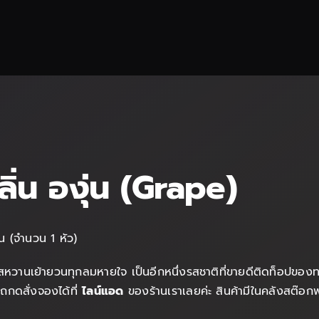
่น องุ่น (Grape)
น (จำนวน 1 หัว)
ัสหวานเย้ายวนทุกลมหายใจ เป็นอีกหนึ่งรสชาติที่ขายดีติดท็อปของทางร
ถกดสั่งจองได้ที่
ไลน์แอด
ของร้านเราเลยค่ะ สินค้ามีในคลังสต๊อกพ