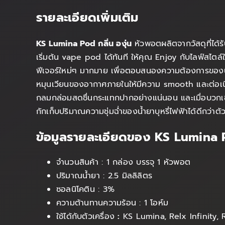
รายละเอียดเพิ่มเติม
KS Lumina Pod กลิ่น องุ่น
หัวพอตผลิตจากวัสดุที่ได้
เริ่มต้น vape pod ได้ทันที ให้คุณ Enjoy กับไลฟ์สไตล
ฟีเจอร์ใหม่ๆ มากมาย เพื่อตอบสนองความต้องการของนัก
หมุนเวียนของอากาศภายในให้มีความ smooth และต่อเนื
กลมกล่อมสดชื่นกระแทกปากอย่างแน่นอน และเมื่อบวกเข้
กักเก็บปริมาณความชุ่มฉ่ำของน้ำยาบุหรี่ไฟฟ้าได้ดีกว่า
ข้อมูลรายละเอียดของ KS Lumina
จำนวนสินค้า : 1 กล่อง บรรจุ 1 หัวพอต
ปริมาณน้ำยา : 2.5 มิลลิลิตร
ซอลนิโคติน : 3%
ความต้านทานความร้อน : 1 โอห์ม
ใช้ได้กับตัวเครื่อง
:
KS Lumina, Relx Infinity, R