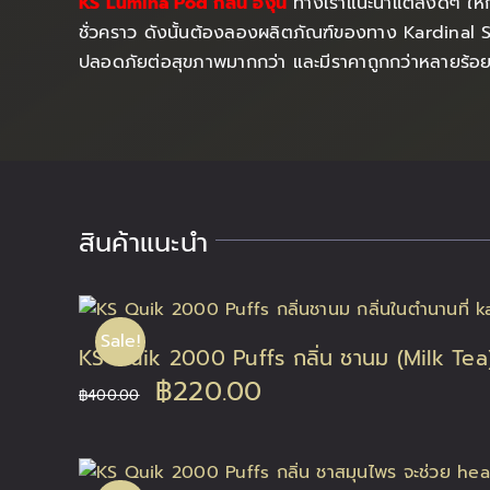
KS Lumina Pod กลิ่น องุ่น
ทางเราแนะนำแต่สิ่งดีๆ ให้ก
ชั่วคราว ดังนั้นต้องลองผลิตภัณฑ์ของทาง Kardinal Stic
ปลอดภัยต่อสุขภาพมากกว่า และมีราคาถูกกว่าหลายร้อยบาทด
สินค้าแนะนำ
Sale!
KS Quik 2000 Puffs กลิ่น ชานม (Milk Tea
Original
Current
฿
220.00
฿
400.00
price
price
was:
is: