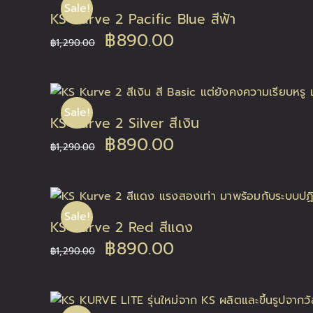
Sale!
KS Kurve 2 Pacific Blue สีฟ้า
฿1,290.00.
฿890.00.
Original
Current
฿
890.00
฿
1,290.00
price
price
was:
is:
Sale!
KS Kurve 2 Silver สีเงิน
฿1,290.00.
฿890.00.
Original
Current
฿
890.00
฿
1,290.00
price
price
was:
is:
Sale!
KS Kurve 2 Red สีแดง
฿1,290.00.
฿890.00.
Original
Current
฿
890.00
฿
1,290.00
price
price
was:
is: