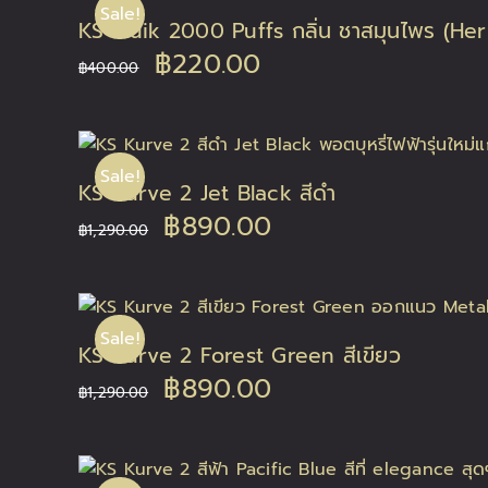
Sale!
KS Quik 2000 Puffs กลิ่น ชาสมุนไพร (Her
฿400.00.
฿220.00.
Original
Current
฿
220.00
฿
400.00
price
price
was:
is:
Sale!
KS Kurve 2 Jet Black สีดำ
฿400.00.
฿220.00.
Original
Current
฿
890.00
฿
1,290.00
price
price
was:
is:
Sale!
KS Kurve 2 Forest Green สีเขียว
฿1,290.00.
฿890.00.
Original
Current
฿
890.00
฿
1,290.00
price
price
was:
is: