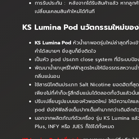
การรับประกัน : หลังจากได้รับสินค้าแล้ว หากลูกค
เปลี่ยนเคลมสินค้าใหม่ได้ทันที
KS Lumina Pod นวัตกรรมใหม่ของโล
KS Lumina Pod
หัวน้ำยาพอตรุ่นใหม่ล่าสุดที่จ
คำได้สบายๆ ยิ่งสูบก็ยิ่งติดใจ
เป็นหัว pod ประเภท close system ที่มีระบบป้อง
พัฒนาน้ำยาบุหรี่ไฟฟ้าสูตรใหม่ให้มีอรรถรสหวานฉ่ำ
กลิ่นแน่นอน
ใช้สารนิโคตินประเภท Salt Nicotine ยอดฮิตที่สุดใ
เพียงไม่กี่คำก็จะรู้สึกอิ่มแน่นได้ตลอดทั้งวันแล้วนั่
ปรับเปลี่ยนรูปแบบของหัวพอตใหม่ ให้มีความใสและ
pod ยังให้ฟิลลิ่งเต็มปากเต็มคำมากกว่าเดิมอีกด้
นอกจากผลิตภัณฑ์ตัวเครื่อง รุ่น KS Lumina แล้ว 
Plus, INFY หรือ JUES ก็ใช้ได้ทั้งหมด