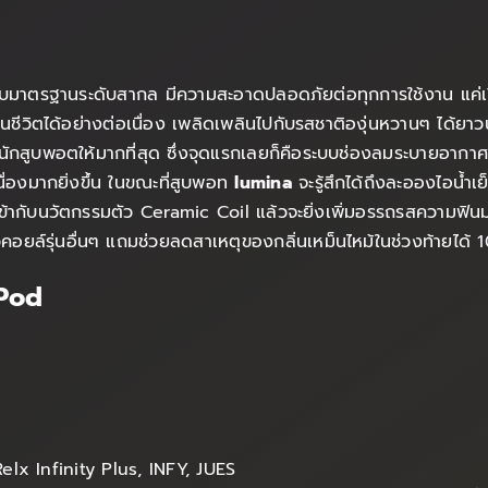
รับมาตรฐานระดับสากล มีความสะอาดปลอดภัยต่อทุกการใช้งาน แค่เปิ
์ในชีวิตได้อย่างต่อเนื่อง เพลิดเพลินไปกับรสชาติองุ่นหวานๆ ได้ย
สูบพอตให้มากที่สุด ซึ่งจุดแรกเลยก็คือระบบช่องลมระบายอากาศแบบ
่องมากยิ่งขึ้น ในขณะที่สูบพอท
lumina
จะรู้สึกได้ถึงละอองไอน้ำ
ากับนวัตกรรมตัว Ceramic Coil แล้วจะยิ่งเพิ่มอรรถรสความฟินม
ตัวคอยล์รุ่นอื่นๆ แถมช่วยลดสาเหตุของกลิ่นเหม็นไหม้ในช่วงท้ายได้
 Pod
elx Infinity Plus, INFY, JUES