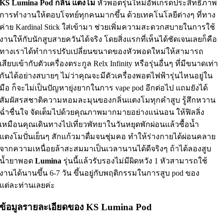
KS Lumina Pod กลิ่น แตงโม
หัวพอตรุ่นใหม่อัพเกรดประสิทธิภาพ
การทำงานให้ตอบโจทย์ทุกคนมากขึ้น ด้วยเทคโนโลยีต่างๆ ที่ทาง
ค่าย Kardinal Stick ใส่เข้ามา ช่วยเพิ่มความสะดวกสบายในการใช้
งานให้กับนักสูบสายควันได้จริง โดยสิ่งแรกที่เห็นได้ชัดเจนเลยก็คือ
ทางเราได้ทำการปรับเปลี่ยนขนาดของหัวพอดใหม่ให้สามารถ
เสียบเข้ากับตัวเครื่องตระกูล Relx Infinity หรือรุ่นอื่นๆ ที่มีขนาดเท่
กันได้อย่างสบายๆ ไม่ว่าคุณจะมีตัวเครื่องพอตไฟฟ้ารุ่นไหนอยู่ใน
มือ ก็จะไม่เป็นปัญหายุ่งยากในการ vape pod อีกต่อไป แถมยังได้
สัมผัสรสชาติความหอมละมุนของกลิ่นแตงโมทุกคำสูบ รู้สึกหวาน
ฉ่ำชื่นใจ จัดเต็มไปด้วยคุณภาพมากมายอย่างแน่นอน ให้ฟิลลิ่ง
เหมือนคุณเดินทางไปเที่ยวพัทยาในวันหยุดพักผ่อนแล้วซื้อน้ำ
แตงโมปั่นเย็นๆ สักแก้วมาดื่มจนชุ่มคอ ทำให้ร่างกายได้ผ่อนคลาย
จากความเหนื่อยล้าสะสมมาเป็นเวลานานได้ดีจริงๆ ถ้าได้ลองสูบ
น้ำยาพอด
Lumina
รุ่นนี้แล้วรับรองไม่มีผิดหวัง 1 หัวสามารถใช้
งานได้นานขึ้น 6-7 วัน ขึ้นอยู่กับพฤติกรรมในการสูบ pod ของ
แต่ละท่านเลยค่ะ
ข้อมูลรายละเอียดของ KS Lumina Pod