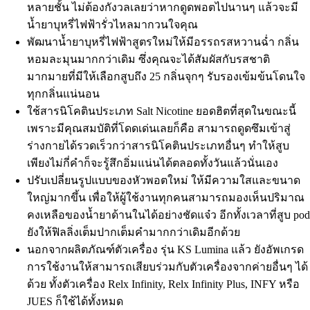
หลายชั้น ไม่ต้องกังวลเลยว่าหากดูดพอตไปนานๆ แล้วจะมี
น้ำยาบุหรี่ไฟฟ้ารั่วไหลมากวนใจคุณ
พัฒนาน้ำยาบุหรี่ไฟฟ้าสูตรใหม่ให้มีอรรถรสหวานฉ่ำ กลิ่น
หอมละมุนมากกว่าเดิม ซึ่งคุณจะได้สัมผัสกับรสชาติ
มากมายที่มีให้เลือกสูบถึง 25 กลิ่นจุกๆ รับรองเข้มข้นโดนใจ
ทุกกลิ่นแน่นอน
ใช้สารนิโคตินประเภท Salt Nicotine ยอดฮิตที่สุดในขณะนี้
เพราะมีคุณสมบัติที่โดดเด่นเลยก็คือ สามารถดูดซึมเข้าสู่
ร่างกายได้รวดเร็วกว่าสารนิโคตินประเภทอื่นๆ ทำให้สูบ
เพียงไม่กี่คำก็จะรู้สึกอิ่มแน่นได้ตลอดทั้งวันแล้วนั่นเอง
ปรับเปลี่ยนรูปแบบของหัวพอตใหม่ ให้มีความใสและขนาด
ใหญ่มากขึ้น เพื่อให้ผู้ใช้งานทุกคนสามารถมองเห็นปริมาณ
คงเหลือของน้ำยาด้านในได้อย่างชัดแจ๋ว อีกทั้งเวลาที่สูบ po
ยังให้ฟิลลิ่งเต็มปากเต็มคำมากกว่าเดิมอีกด้วย
นอกจากผลิตภัณฑ์ตัวเครื่อง รุ่น KS Lumina แล้ว ยังอัพเกรด
การใช้งานให้สามารถเสียบร่วมกับตัวเครื่องจากค่ายอื่นๆ ได้
ด้วย ทั้งตัวเครื่อง Relx Infinity, Relx Infinity Plus, INFY หรือ
JUES ก็ใช้ได้ทั้งหมด