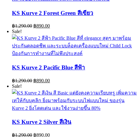
KS Kurve 2 Forest Green สีเขียว
Original
Current
฿
1,290.00
฿
890.00
price
price
Sale!
was:
is:
฿1,290.00.
฿890.00.
KS Kurve 2 Pacific Blue สีฟ้า
Original
Current
฿
1,290.00
฿
890.00
price
price
Sale!
was:
is:
฿1,290.00.
฿890.00.
KS Kurve 2 Silver สีเงิน
Original
Current
฿
1,290.00
฿
890.00