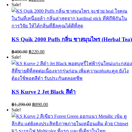
price
price
Sale!
was:
is:
฿400.00.
฿220.00.
KS Quik 2000 Puffs กลิ่น ชาสมุนไพร (Herbal Tea
Original
Current
฿
400.00
฿
220.00
price
price
Sale!
was:
is:
฿400.00.
฿220.00.
KS Kurve 2 Jet Black สีดำ
Original
Current
฿
1,290.00
฿
890.00
price
price
Sale!
was:
is:
฿1,290.00.
฿890.00.