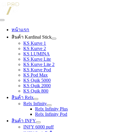
Skip
to
content
Toggle
Navigation
หน้าแรก
สินค้า Kardinal Stick
KS Kurve 1
KS Kurve 2
KS LUMINA
KS Kurve Lite
KS Kurve Lite 2
KS Kurve Pod
KS Pod Max
KS Quik 5000
KS Quik 2000
KS Quik 800
สินค้า Relx
Relx Infinity
Relx Infinity Plus
Relx Infinity Pod
สินค้า INFY
INFY 6000 puff