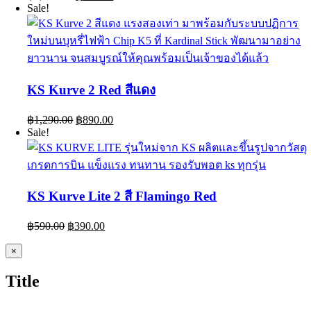
price
price
Sale!
was:
is:
฿1,290.00.
฿890.00.
KS Kurve 2 Red สีแดง
Original
Current
฿
1,290.00
฿
890.00
price
price
Sale!
was:
is:
฿1,290.00.
฿890.00.
KS Kurve Lite 2 สี Flamingo Red
Original
Current
฿
590.00
฿
390.00
price
price
was:
is:
Close
×
product
฿590.00.
฿390.00.
quick
Title
view