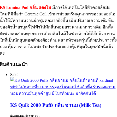
KS Lumina Pod กลิ่น แตงโม
มีการใช้เทคโนโลยีหัวคอยล์สมัย
ใหม่ที่มีชื่อว่า Ceramic Coil เข้ามาช่วยเสริมคุณภาพของละอองไอ
น้ำให้มีความหวานฉ่ำชุ่มคอมากยิ่งขึ้น เพิ่มปริมาณความเข้มข้น
ของตัวน้ำยาบุหรี่ไฟฟ้าให้มีกลิ่นหอมยาวนานมากกว่าเดิม อีกทั้ง
ยังช่วยลดสาเหตุของการเกิดกลิ่นไหม้ในช่วงท้ายได้ดีอีกด้วย ท่าน
ใดที่เป็นนักสูบพอตตัวยงต้องห้ามพลาดหัวพอทรุ่นนี้ด้วยประการทั้ง
ปวง คุ้มค่าราคาไม่แพง รับประกันเลยว่าคุ้มที่สุดในยุคสมัยนี้แล้ว
ค่ะ
สินค้าแนะนำ
Sale!
KS Quik 2000 Puffs กลิ่น ชานม (Milk Tea)
Original
Current
฿
400.00
฿
220.00