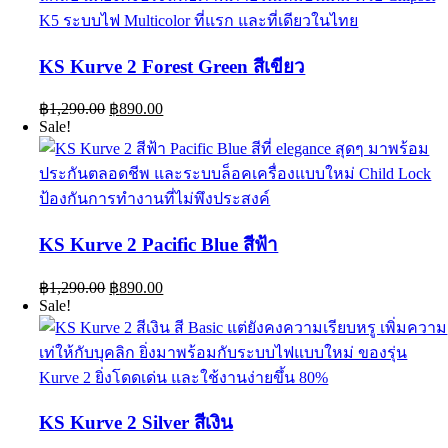
KS Kurve 2 Forest Green สีเขียว
Original
Current
฿
1,290.00
฿
890.00
price
price
Sale!
was:
is:
฿1,290.00.
฿890.00.
KS Kurve 2 Pacific Blue สีฟ้า
Original
Current
฿
1,290.00
฿
890.00
price
price
Sale!
was:
is:
฿1,290.00.
฿890.00.
KS Kurve 2 Silver สีเงิน