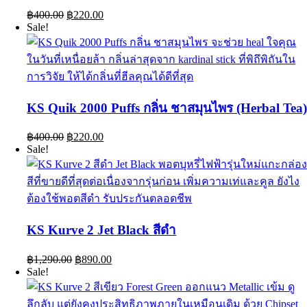
Original
Current
฿
400.00
฿
220.00
price
price
Sale!
was:
is:
฿400.00.
฿220.00.
KS Quik 2000 Puffs กลิ่น ชาสมุนไพร (Herbal Tea
Original
Current
฿
400.00
฿
220.00
price
price
Sale!
was:
is:
฿400.00.
฿220.00.
KS Kurve 2 Jet Black สีดำ
Original
Current
฿
1,290.00
฿
890.00
price
price
Sale!
was:
is:
฿1,290.00.
฿890.00.