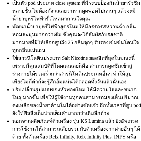
เป็นหัว pod ประเภท close system ที่มีระบบป้องกันน้ำยารั่วซึม
หลายชั้น ไม่ต้องกังวลเลยว่าหากดูดพอตไปนานๆ แล้วจะมี
น้ำยาบุหรี่ไฟฟ้ารั่วไหลมากวนใจคุณ
พัฒนาน้ำยาบุหรี่ไฟฟ้าสูตรใหม่ให้มีอรรถรสหวานฉ่ำ กลิ่น
หอมละมุนมากกว่าเดิม ซึ่งคุณจะได้สัมผัสกับรสชาติ
มากมายที่มีให้เลือกสูบถึง 25 กลิ่นจุกๆ รับรองเข้มข้นโดนใจ
ทุกกลิ่นแน่นอน
ใช้สารนิโคตินประเภท Salt Nicotine ยอดฮิตที่สุดในขณะนี้
เพราะมีคุณสมบัติที่โดดเด่นเลยก็คือ สามารถดูดซึมเข้าสู่
ร่างกายได้รวดเร็วกว่าสารนิโคตินประเภทอื่นๆ ทำให้สูบ
เพียงไม่กี่คำก็จะรู้สึกอิ่มแน่นได้ตลอดทั้งวันแล้วนั่นเอง
ปรับเปลี่ยนรูปแบบของหัวพอตใหม่ ให้มีความใสและขนาด
ใหญ่มากขึ้น เพื่อให้ผู้ใช้งานทุกคนสามารถมองเห็นปริมาณ
คงเหลือของน้ำยาด้านในได้อย่างชัดแจ๋ว อีกทั้งเวลาที่สูบ po
ยังให้ฟิลลิ่งเต็มปากเต็มคำมากกว่าเดิมอีกด้วย
นอกจากผลิตภัณฑ์ตัวเครื่อง รุ่น KS Lumina แล้ว ยังอัพเกรด
การใช้งานให้สามารถเสียบร่วมกับตัวเครื่องจากค่ายอื่นๆ ได้
ด้วย ทั้งตัวเครื่อง Relx Infinity, Relx Infinity Plus, INFY หรือ