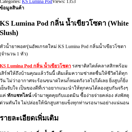
Categories:
KS Lumina Pod
Views: 1353
ข้อมูลสินค้า
KS Lumina Pod กลิ่น น้ำเขียวโซดา (White
Slush)
หัวน้ำยาพอตรุ่นอัพเกรดใหม่ KS Lumina Pod กลิ่นน้ำเขียวโซดา
(จำนวน 1 หัว)
KS Lumina Pod กลิ่น น้ำเขียวโซดา
รสชาติสไตล์คลาสสิกพร้อม
เสิร์ฟให้ถึงบ้านคุณแล้ววันนี้ เติมเต็มความซ่าสดชื่นให้ชีวิตได้ทุก
วัน ไม่ว่าอากาศจะร้อนขนาดไหนก็หมดกังวลไปได้เลย ยิ่งสูบก็ยิ่ง
เย็นจับใจ เป็นของดีที่เราอยากแนะนำให้ทุกคนได้ลองสูบกันจริงๆ
แค่
ทักแชทไลน์
เข้ามาพูดคุยกับแอดมิน ซื้อง่ายจ่ายคล่อง ส่งพัสดุ
ด่วนทันใจ ไม่ปล่อยให้นักสูบสายแข็งทุกท่านรอนานอย่างแน่นอน
รายละเอียดเพิ่มเติม