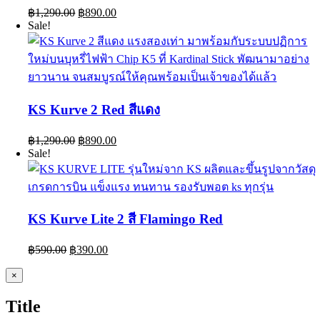
Original
Current
฿
1,290.00
฿
890.00
price
price
Sale!
was:
is:
฿1,290.00.
฿890.00.
KS Kurve 2 Red สีแดง
Original
Current
฿
1,290.00
฿
890.00
price
price
Sale!
was:
is:
฿1,290.00.
฿890.00.
KS Kurve Lite 2 สี Flamingo Red
Original
Current
฿
590.00
฿
390.00
price
price
was:
is:
Close
×
product
฿590.00.
฿390.00.
quick
Title
view