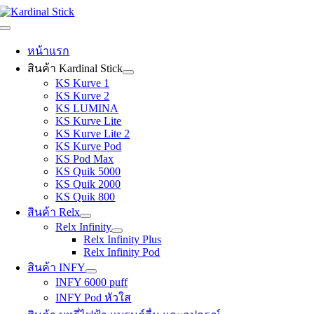
Skip
to
Toggle
content
Navigation
หน้าแรก
สินค้า Kardinal Stick
KS Kurve 1
KS Kurve 2
KS LUMINA
KS Kurve Lite
KS Kurve Lite 2
KS Kurve Pod
KS Pod Max
KS Quik 5000
KS Quik 2000
KS Quik 800
สินค้า Relx
Relx Infinity
Relx Infinity Plus
Relx Infinity Pod
สินค้า INFY
INFY 6000 puff
INFY Pod หัวใส