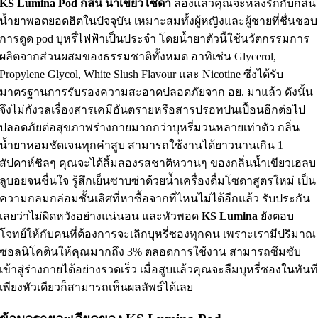
KS Lumina Pod กลิ่น น้ำเขียวโซดา
ลองแล้วคุณจะหลงรักกับกลิ่น
น้ำยาพอตยอดฮิตในปัจจุบัน เหมาะสมทั้งผู้หญิงและผู้ชายที่ชื่นชอบ
การดูด pod บุหรี่ไฟฟ้าเป็นประจำ โดยน้ำยาตัวนี้ใช้นวัตกรรมการ
ผลิตจากส่วนผสมของธรรมชาติทั้งหมด อาทิเช่น Glycerol,
Propylene Glycol, White Slush Flavour และ Nicotine ซึ่งได้รับ
มาตรฐานการรับรองความสะอาดปลอดภัยจาก อย. มาแล้ว ดังนั้น
จึงไม่กังวลเรื่องสารเคมีอันตรายหรือสารปรอทปนเปื้อนอีกต่อไป
ปลอดภัยต่อสุขภาพร่างกายมากกว่าบุหรี่มวนหลายเท่าตัว กลิ่น
น้ำยาหอมชัดเจนทุกคำสูบ สามารถใช้งานได้ยาวนานเกิน 1
สัปดาห์ชิลๆ คุณจะได้ลิ้มลองรสชาติหวานๆ ของกลิ่นน้ำเขียวเฮลบ
ลูบอยจนชื่นใจ รู้สึกเย็นซาบซ่าด้วยน้ำเครื่องดื่มโซดาสูตรใหม่ เป็น
ความกลมกล่อมชั้นเลิศที่หาซื้อจากที่ไหนไม่ได้อีกแล้ว รับประกัน
เลยว่าไม่ผิดหวังอย่างแน่นอน และหัวพอด
KS Lumina
ยังตอบ
โจทย์ให้กับคนที่ต้องการจะเลิกบุหรี่ซองทุกคน เพราะเรามีปริมาณ
ซอลนิโคตินให้คุณมากถึง 3% ตลอดการใช้งาน สามารถซึมซับ
เข้าสู่ร่างกายได้อย่างรวดเร็ว เมื่อสูบแล้วคุณจะลืมบุหรี่ซองในทันท
เพียงหัวเดียวก็สามารถเห็นผลลัพธ์ได้เลย