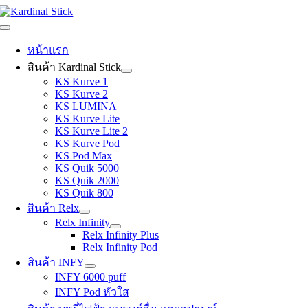
Skip
to
Toggle
content
Navigation
หน้าแรก
สินค้า Kardinal Stick
KS Kurve 1
KS Kurve 2
KS LUMINA
KS Kurve Lite
KS Kurve Lite 2
KS Kurve Pod
KS Pod Max
KS Quik 5000
KS Quik 2000
KS Quik 800
สินค้า Relx
Relx Infinity
Relx Infinity Plus
Relx Infinity Pod
สินค้า INFY
INFY 6000 puff
INFY Pod หัวใส