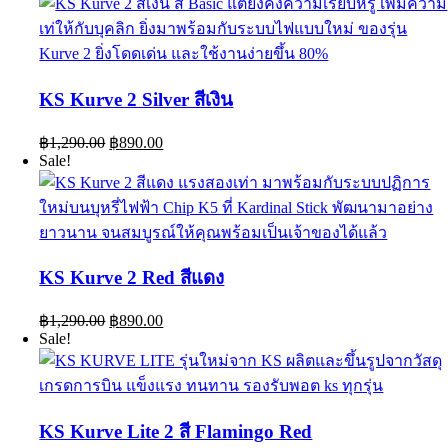
฿1,290.00.
฿890.00.
KS Kurve 2 Silver สีเงิน
Original
Current
฿
1,290.00
฿
890.00
price
price
Sale!
was:
is:
฿1,290.00.
฿890.00.
KS Kurve 2 Red สีแดง
Original
Current
฿
1,290.00
฿
890.00
price
price
Sale!
was:
is:
฿1,290.00.
฿890.00.
KS Kurve Lite 2 สี Flamingo Red