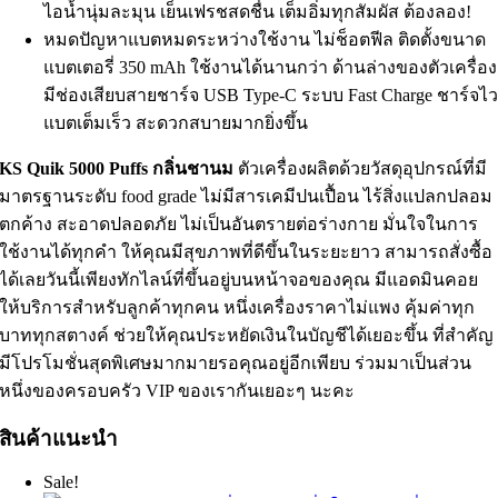
ไอน้ำนุ่มละมุน เย็นเฟรชสดชื่น เต็มอิ่มทุกสัมผัส ต้องลอง!
หมดปัญหาแบตหมดระหว่างใช้งาน ไม่ช็อตฟีล ติดตั้งขนาด
แบตเตอรี่ 350 mAh ใช้งานได้นานกว่า ด้านล่างของตัวเครื่อง
มีช่องเสียบสายชาร์จ USB Type-C ระบบ Fast Charge ชาร์จไ
แบตเต็มเร็ว สะดวกสบายมากยิ่งขึ้น
KS Quik 5000 Puffs กลิ่นชานม
ตัวเครื่องผลิตด้วยวัสดุอุปกรณ์ที่มี
มาตรฐานระดับ food grade ไม่มีสารเคมีปนเปื้อน ไร้สิ่งแปลกปลอม
ตกค้าง สะอาดปลอดภัย ไม่เป็นอันตรายต่อร่างกาย มั่นใจในการ
ใช้งานได้ทุกคำ ให้คุณมีสุขภาพที่ดีขึ้นในระยะยาว สามารถสั่งซื้อ
ได้เลยวันนี้เพียงทักไลน์ที่ขึ้นอยู่บนหน้าจอของคุณ มีแอดมินคอย
ให้บริการสำหรับลูกค้าทุกคน หนึ่งเครื่องราคาไม่แพง คุ้มค่าทุก
บาททุกสตางค์ ช่วยให้คุณประหยัดเงินในบัญชีได้เยอะขึ้น ที่สำคัญ
มีโปรโมชั่นสุดพิเศษมากมายรอคุณอยู่อีกเพียบ ร่วมมาเป็นส่วน
หนึ่งของครอบครัว VIP ของเรากันเยอะๆ นะคะ
สินค้าแนะนำ
Sale!