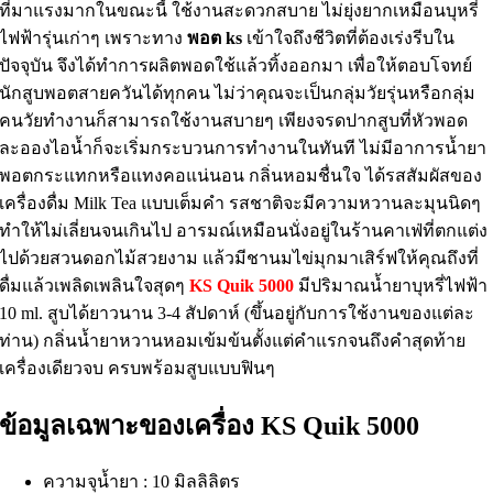
ที่มาแรงมากในขณะนี้ ใช้งานสะดวกสบาย ไม่ยุ่งยากเหมือนบุหรี่
ไฟฟ้ารุ่นเก่าๆ เพราะทาง
พอต ks
เข้าใจถึงชีวิตที่ต้องเร่งรีบใน
ปัจจุบัน จึงได้ทำการผลิตพอดใช้แล้วทิ้งออกมา เพื่อให้ตอบโจทย์
นักสูบพอตสายควันได้ทุกคน ไม่ว่าคุณจะเป็นกลุ่มวัยรุ่นหรือกลุ่ม
คนวัยทำงานก็สามารถใช้งานสบายๆ เพียงจรดปากสูบที่หัวพอด
ละอองไอน้ำก็จะเริ่มกระบวนการทำงานในทันที ไม่มีอาการน้ำยา
พอตกระแทกหรือแทงคอแน่นอน กลิ่นหอมชื่นใจ ได้รสสัมผัสของ
เครื่องดื่ม Milk Tea แบบเต็มคำ รสชาติจะมีความหวานละมุนนิดๆ
ทำให้ไม่เลี่ยนจนเกินไป อารมณ์เหมือนนั่งอยู่ในร้านคาเฟ่ที่ตกแต่ง
ไปด้วยสวนดอกไม้สวยงาม แล้วมีชานมไข่มุกมาเสิร์ฟให้คุณถึงที่
ดื่มแล้วเพลิดเพลินใจสุดๆ
KS Quik 5000
มีปริมาณน้ำยาบุหรี่ไฟฟ้า
10 ml. สูบได้ยาวนาน 3-4 สัปดาห์ (ขึ้นอยู่กับการใช้งานของแต่ละ
ท่าน) กลิ่นน้ำยาหวานหอมเข้มข้นตั้งแต่คำแรกจนถึงคำสุดท้าย
เครื่องเดียวจบ ครบพร้อมสูบแบบฟินๆ
ข้อมูลเฉพาะของเครื่อง KS Quik 5000
ความจุน้ำยา : 10 มิลลิลิตร