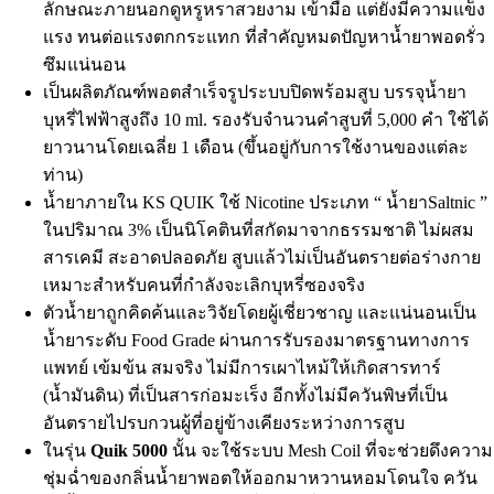
ลักษณะภายนอกดูหรูหราสวยงาม เข้ามือ แต่ยังมีความแข็ง
แรง ทนต่อแรงตกกระแทก ที่สำคัญหมดปัญหาน้ำยาพอดรั่ว
ซึมแน่นอน
เป็นผลิตภัณฑ์พอตสำเร็จรูประบบปิดพร้อมสูบ บรรจุน้ำยา
บุหรี่ไฟฟ้าสูงถึง 10 ml. รองรับจำนวนคำสูบที่ 5,000 คำ ใช้ได้
ยาวนานโดยเฉลี่ย 1 เดือน (ขึ้นอยู่กับการใช้งานของแต่ละ
ท่าน)
น้ำยาภายใน KS QUIK ใช้ Nicotine ประเภท “ น้ำยาSaltnic ”
ในปริมาณ 3% เป็นนิโคตินที่สกัดมาจากธรรมชาติ ไม่ผสม
สารเคมี สะอาดปลอดภัย สูบแล้วไม่เป็นอันตรายต่อร่างกาย
เหมาะสำหรับคนที่กำลังจะเลิกบุหรี่ซองจริง
ตัวน้ำยาถูกคิดค้นและวิจัยโดยผู้เชี่ยวชาญ และแน่นอนเป็น
น้ำยาระดับ Food Grade ผ่านการรับรองมาตรฐานทางการ
แพทย์ เข้มข้น สมจริง ไม่มีการเผาไหม้ให้เกิดสารทาร์
(น้ำมันดิน) ที่เป็นสารก่อมะเร็ง อีกทั้งไม่มีควันพิษที่เป็น
อันตรายไปรบกวนผู้ที่อยู่ข้างเคียงระหว่างการสูบ
ในรุ่น
Quik 5000
นั้น จะใช้ระบบ Mesh Coil ที่จะช่วยดึงความ
ชุ่มฉ่ำของกลิ่นน้ำยาพอตให้ออกมาหวานหอมโดนใจ ควัน