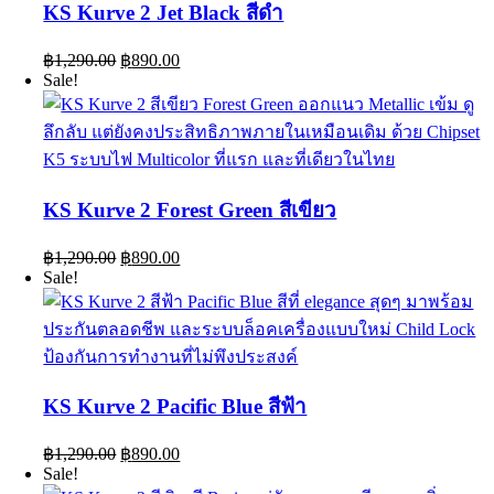
KS Kurve 2 Jet Black สีดำ
Original
Current
฿
1,290.00
฿
890.00
price
price
Sale!
was:
is:
฿1,290.00.
฿890.00.
KS Kurve 2 Forest Green สีเขียว
Original
Current
฿
1,290.00
฿
890.00
price
price
Sale!
was:
is:
฿1,290.00.
฿890.00.
KS Kurve 2 Pacific Blue สีฟ้า
Original
Current
฿
1,290.00
฿
890.00
price
price
Sale!
was:
is: