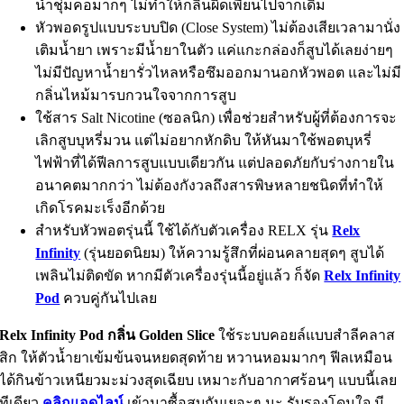
น้ำชุ่มคอมากๆ ไม่ทำให้กลิ่นผิดเพี้ยนไปจากเดิม
หัวพอดรูปแบบระบบปิด (Close System) ไม่ต้องเสียเวลามานั่ง
เติมน้ำยา เพราะมีน้ำยาในตัว แค่แกะกล่องก็สูบได้เลยง่ายๆ
ไม่มีปัญหาน้ำยารั่วไหลหรือซึมออกมานอกหัวพอต และไม่มี
กลิ่นไหม้มารบกวนใจจากการสูบ
ใช้สาร Salt Nicotine (ซอลนิก) เพื่อช่วยสำหรับผู้ที่ต้องการจะ
เลิกสูบบุหรี่มวน แต่ไม่อยากหักดิบ ให้หันมาใช้พอตบุหรี่
ไฟฟ้าที่ได้ฟีลการสูบแบบเดียวกัน แต่ปลอดภัยกับร่างกายใน
อนาคตมากกว่า ไม่ต้องกังวลถึงสารพิษหลายชนิดที่ทำให้
เกิดโรคมะเร็งอีกด้วย
สำหรับหัวพอตรุ่นนี้ ใช้ได้กับตัวเครื่อง RELX รุ่น
Relx
Infinity
(รุ่นยอดนิยม) ให้ความรู้สึกที่ผ่อนคลายสุดๆ สูบได้
เพลินไม่ติดขัด หากมีตัวเครื่องรุ่นนี้อยู่แล้ว ก็จัด
Relx Infinity
Pod
ควบคู่กันไปเลย
Relx Infinity Pod กลิ่น Golden Slice
ใช้ระบบคอยล์แบบสำลีคลาส
สิก ให้ตัวน้ำยาเข้มข้นจนหยดสุดท้าย หวานหอมมากๆ ฟีลเหมือน
ได้กินข้าวเหนียวมะม่วงสุดเฉียบ เหมาะกับอากาศร้อนๆ แบบนี้เลย
ทีเดียว
คลิกแอดไลน์
เข้ามาซื้อสูบกันเยอะๆ นะ รับรองโดนใจ มี