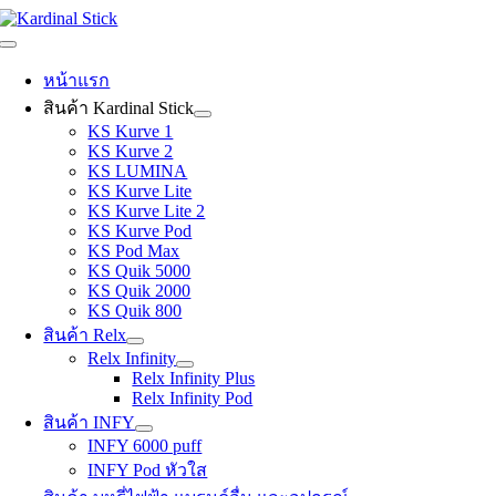
Skip
to
Toggle
content
Navigation
หน้าแรก
สินค้า Kardinal Stick
KS Kurve 1
KS Kurve 2
KS LUMINA
KS Kurve Lite
KS Kurve Lite 2
KS Kurve Pod
KS Pod Max
KS Quik 5000
KS Quik 2000
KS Quik 800
สินค้า Relx
Relx Infinity
Relx Infinity Plus
Relx Infinity Pod
สินค้า INFY
INFY 6000 puff
INFY Pod หัวใส