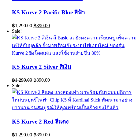
KS Kurve 2 Pacific Blue สีฟ้า
Original
Current
฿
1,290.00
฿
890.00
price
price
Sale!
was:
is:
฿1,290.00.
฿890.00.
KS Kurve 2 Silver สีเงิน
Original
Current
฿
1,290.00
฿
890.00
price
price
Sale!
was:
is:
฿1,290.00.
฿890.00.
KS Kurve 2 Red สีแดง
Original
Current
฿
1,290.00
฿
890.00