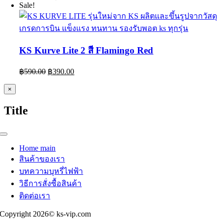
price
price
Sale!
was:
is:
฿1,290.00.
฿890.00.
KS Kurve Lite 2 สี Flamingo Red
Original
Current
฿
590.00
฿
390.00
price
price
was:
is:
Close
×
product
฿590.00.
฿390.00.
quick
Title
view
Toggle
Navigation
Home main
สินค้าของเรา
บทความบุหรี่ไฟฟ้า
วิธีการสั่งซื้อสินค้า
ติดต่อเรา
Copyright 2026© ks-vip.com