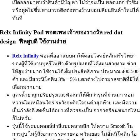
เปิดออกมาพบว่าสินค้ามีปัญหา ไม่ว่าจะเป็น พอตแตก รั่วซึม
หรือดูดไม่ขึ้น สามารถติดต่อทางร้านขอเปลี่ยนสินค้าใหม่ได้
ทันที
Relx Infinity Pod พอตเทพ เจ้าของรางวัล red dot
design ฟีลสูบดี ใช้งานง่าย
Relx Infinity
พอตที่ออกแบบมาให้ตอบโจทย์หลักสรีรวิทยา
ของผู้ที่ใช้งานบุหรี่ไฟฟ้า ด้วยรูปแบบที่โค้งมนสวยงาม ช่วย
ให้สูบง่ายมาก ใช้งานได้เต็มประสิทธิภาพ ประมาณ 400-500
คำ และมีสารนิโคติน 3% – 5% แตกต่างไปตามรสชาติที่มีให้
เลือกมากมาย
สูตรน้ำยาถูกปรับปรุงและพัฒนาให้ดีกว่ารุ่นที่ผ่านมา หอม
หวานไม่เหมือนใคร ระวังจะติดใจจนคำสุดท้าย และมีความ
เย็นกำลังดี สดชื่นได้อย่างที่ควรจะเป็น อากาศร้อนขนาดไห
ก็ไม่หวั่น
รุ่นนี้ใช้ระบบคอยล์สำลีแบบคลาสสิก ให้ความ Smooth ใน
การสูบ ไม่รู้ถึงอาการระคายคอ ควันเยอะ ไม่อั้นนิโคติน ไอ