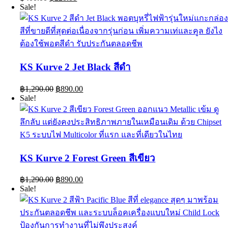
price
price
Sale!
was:
is:
฿400.00.
฿220.00.
KS Kurve 2 Jet Black สีดำ
Original
Current
฿
1,290.00
฿
890.00
price
price
Sale!
was:
is:
฿1,290.00.
฿890.00.
KS Kurve 2 Forest Green สีเขียว
Original
Current
฿
1,290.00
฿
890.00
price
price
Sale!
was:
is:
฿1,290.00.
฿890.00.