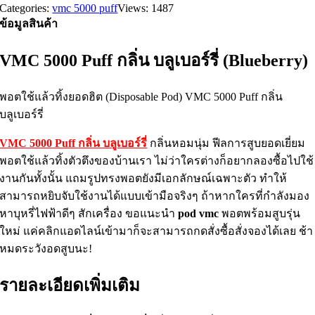
Categories:
vmc 5000 puff
Views: 1487
ข้อมูลสินค้า
VMC 5000 Puff กลิ่น บลูเบอร์รี่ (Blueberry)
พอตใช้แล้วทิ้งยอดฮิต (Disposable Pod) VMC 5000 Puff กลิ่น
บลูเบอร์รี่
VMC 5000 Puff
กลิ่น บลูเบอร์รี่
กลิ่นหอมนุ่ม ฟีลการสูบยอดเยี่ยม
พอตใช้แล้วทิ้งตัวตึงของบ้านเรา ไม่ว่าใครต่างก็อยากลองซื้อไปใช้
งานกันทั้งนั้น แถมรูปทรงพอตยังมีเอกลักษณ์เฉพาะตัว ทำให้
สามารถหยิบจับใช้งานได้แบบเข้ามือจริงๆ ถ้าหากใครที่กำลังมอง
หาบุหรี่ไฟฟ้าดีๆ สักเครื่อง ขอแนะนำ
pod vmc
พอตพร้อมสูบรุ่น
ใหม่ แค่คลิกแอดไลน์เข้ามาก็จะสามารถกดสั่งซื้อสั่งจองได้เลย ช้า
หมดระวังอดสูบนะ
!
รายละเอียดเพิ่มเติม