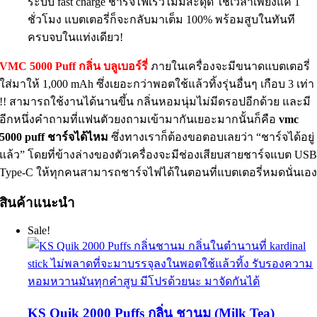
ระบบ fast charge ชาร์จไฟเร็วไม่มีสะดุด ใช้เวลาเพียงแค่ 1
ชั่วโมง แบตเตอรี่ก็จะกลับมาเต็ม 100% พร้อมสูบในทันที
ครบจบในแท่งเดียว!
VMC 5000 Puff
กลิ่น บลูเบอร์รี่
ภายในเครื่องจะมีขนาดแบตเตอรี่
ใส่มาให้
1,000 mAh ซึ่ง
เยอะกว่าพอตใช้แล้วทิ้งรุ่นอื่นๆ เกือบ
3
เท่า
!!
สามารถใช้งานได้นานขึ้น กลิ่นหอมนุ่มไม่มีดรอปอีกด้วย และมี
อีกหนึ่งคำถามที่แฟนตัวยงถามเข้ามากันเยอะมากนั้นก็คือ
vmc
5000 puff
ชาร์จได้ไหม
ซึ่งทางเราก็ต้องขอตอบเลยว่า
“
ชาร์จได้อยู่
แล้ว
”
โดยที่ข้างล่างของตัวเครื่องจะมีช่องเสียบสายชาร์จแบต
US
Type-C
ให้ทุกคนสามารถชาร์จไฟได้ในตอนที่แบตเตอรี่หมดนั่นเอ
สินค้าแนะนำ
Sale!
KS Quik 2000 Puffs กลิ่น ชานม (Milk Tea)