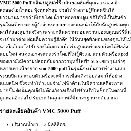
VMC 5000 Puff
กลิ่น บลูเบอร์รี่
กลิ่นยอดฮิตที่คุณควรลอง มี
ละอองไอน้ำหอมฟุ้งทุกคำสูบ ช่วยให้ร่างกายรู้สึกสดชื่นได้
ยาวนานมากกว่าที่เคย โดยน้ำยาพอตรสบลูเบอร์รี่ตัวนี้เป็นสินค้า
รุ่นใหม่ที่ทางค่ายผู้จัดจำหน่ายอยากจะแนะนำให้กับนักสูบพอตทุก
คนได้ลองสูบกันจริงๆ เพราะกลิ่นความหอมหวานของบลูเบอร์รี่นั้น
จะเข้ามาช่วยเติมเต็มความรู้สึกดีๆ ให้วันหยุดพักผ่อนของคุณให้ไม
น่าเบื่ออีกต่อไป รับรองได้เลยว่าเมื่อเริ่มสูบแค่คำแรกก็จะได้ฟิลลิ่ง
แบบใหม่ จนคุณอาจจะหลงรักโดยที่ไม่รู้ตัวเลย แถมตัวเครื่อง
pod
ของเรายังมีความปลอดภัยมากกว่าบุหรี่ไฟฟ้า
Sub-Ohm
รุ่นเก่าๆ
หลายเท่า เนื่องจาก
vmc 5000 puff
ในรุ่นนี้จะเป็นการทำงานแบบ
ระบบปิด และรอบตัวเครื่องจะมีการเชื่อมติดรอยต่อมาให้อย่าง
แนบสนิท ซึ่งจะทำให้ระบบจ่ายไฟฟ้าด้านในมีความเสถียรภาพ
มากขึ้น ดังนั้นคุณจึงไม่ต้องกังวลเรื่องไฟรั่วหรือไฟช็อตในตอนที่
ดูดพอตอีกต่อไป รับประกันคุณภาพดีมีมาตรฐานระดับสากล
รายละเอียดสินค้า VMC 5000 Puff
ปริมาณน้ำยา : 12 มิลลิลิตร.