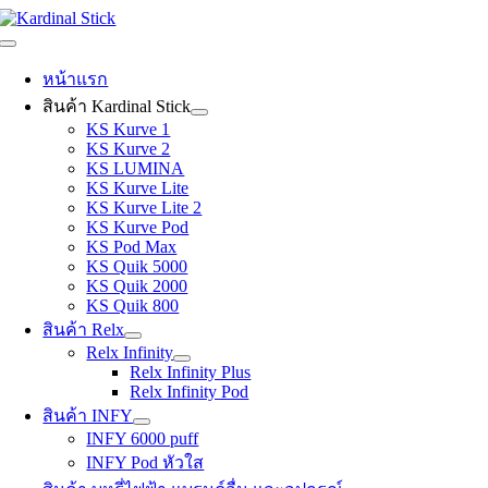
Skip
to
Toggle
content
Navigation
หน้าแรก
สินค้า Kardinal Stick
KS Kurve 1
KS Kurve 2
KS LUMINA
KS Kurve Lite
KS Kurve Lite 2
KS Kurve Pod
KS Pod Max
KS Quik 5000
KS Quik 2000
KS Quik 800
สินค้า Relx
Relx Infinity
Relx Infinity Plus
Relx Infinity Pod
สินค้า INFY
INFY 6000 puff
INFY Pod หัวใส