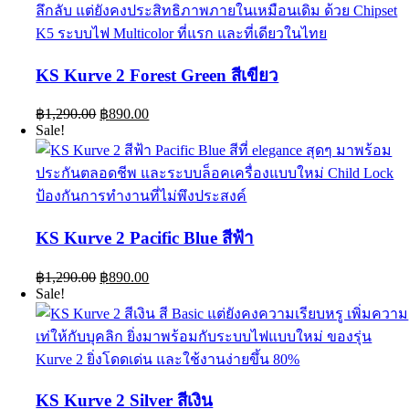
KS Kurve 2 Forest Green สีเขียว
Original
Current
฿
1,290.00
฿
890.00
price
price
Sale!
was:
is:
฿1,290.00.
฿890.00.
KS Kurve 2 Pacific Blue สีฟ้า
Original
Current
฿
1,290.00
฿
890.00
price
price
Sale!
was:
is:
฿1,290.00.
฿890.00.
KS Kurve 2 Silver สีเงิน