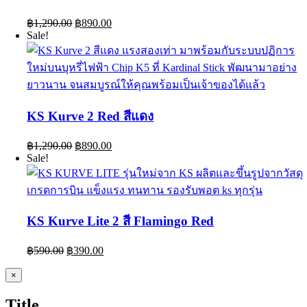
Original
Current
฿
1,290.00
฿
890.00
price
price
Sale!
was:
is:
฿1,290.00.
฿890.00.
KS Kurve 2 Red สีแดง
Original
Current
฿
1,290.00
฿
890.00
price
price
Sale!
was:
is:
฿1,290.00.
฿890.00.
KS Kurve Lite 2 สี Flamingo Red
Original
Current
฿
590.00
฿
390.00
price
price
was:
is:
Close
×
product
฿590.00.
฿390.00.
quick
Title
view