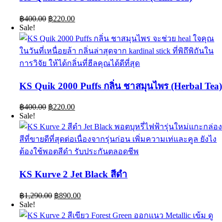
Original
Current
฿
400.00
฿
220.00
price
price
Sale!
was:
is:
฿400.00.
฿220.00.
KS Quik 2000 Puffs กลิ่น ชาสมุนไพร (Herbal Tea
Original
Current
฿
400.00
฿
220.00
price
price
Sale!
was:
is:
฿400.00.
฿220.00.
KS Kurve 2 Jet Black สีดำ
Original
Current
฿
1,290.00
฿
890.00
price
price
Sale!
was:
is:
฿1,290.00.
฿890.00.