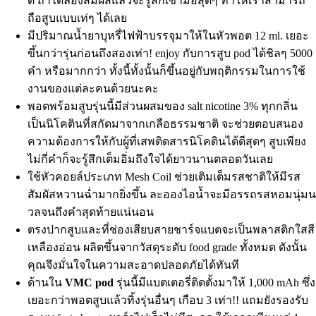
ดี ถ้าได้ลองสัมผัสแล้วจะรู้สึกเข้ามือสุดๆ ทำให้เราสามารถ
ถือสูบแบบเท่ๆ ได้เลย
มีปริมาณน้ำยาบุหรี่ไฟฟ้าบรรจุมาให้ในหัวพอต 12 ml. เยอะ
ขึ้นกว่ารุ่นก่อนถึงสองเท่า! enjoy กับการสูบ pod ได้ชิลๆ 5000
คำ หรือมากกว่า ทั้งนี้ทั้งนั้นก็ขึ้นอยู่กับพฤติกรรมในการใช้
งานของแต่ละคนด้วยนะคะ
พอตพร้อมสูบรุ่นนี้มีส่วนผสมของ salt nicotine 3% ทุกกลิ่น
เป็นนิโคตินที่สกัดมาจากเกลือธรรมชาติ จะช่วยตอบสนอง
ความต้องการให้กับผู้ที่เสพติดสารนิโคตินได้ดีสุดๆ สูบเพียง
ไม่กี่คำก็จะรู้สึกเต็มอิ่มถึงใจได้ยาวนานตลอดวันเลย
ใช้หัวคอยล์ประเภท Mesh Coil ช่วยเติมเต็มรสชาติให้มีรส
สัมผัสหวานฉ่ำมากยิ่งขึ้น ละอองไอน้ำจะมีอรรถรสหอมนุ่ม
วลจนถึงคำสุดท้ายแน่นอน
ตรงปากสูบและที่ช่องเสียบสายชาร์จแบตจะเป็นพลาสติกใสสี
เหลืองอ่อน ผลิตขึ้นจากวัสดุระดับ food grade ทั้งหมด ดังนั้น
คุณจึงมั่นใจในความสะอาดปลอดภัยได้ทันที
ด้านใน
VMC pod
รุ่นนี้มีแบตเตอรี่ติดตั้งมาให้ 1,000 mAh ซึ่ง
เยอะกว่าพอตสูบแล้วทิ้งรุ่นอื่นๆ เกือบ 3 เท่า!! แถมยังรองรับ