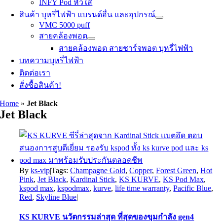
INFY Pod หัวใส
สินค้า บุหรี่ไฟฟ้า แบรนด์อื่น และอุปกรณ์
VMC 5000 puff
สายคล้องพอต
สายคล้องพอต สายชาร์จพอต บุหรี่ไฟฟ้า
บทความบุหรี่ไฟฟ้า
ติดต่อเรา
สั่งซื้อสินค้า!
Home
»
Jet Black
Jet Black
By
ks-vip
|
Tags:
Champagne Gold
,
Copper
,
Forest Green
,
Hot
Pink
,
Jet Black
,
Kardinal Stick
,
KS KURVE
,
KS Pod Max
,
kspod max
,
kspodmax
,
kurve
,
life time warranty
,
Pacific Blue
,
Red
,
Skyline Blue
|
KS KURVE นวัตกรรมล่าสุด ที่สุดของขุมกำลัง gen4