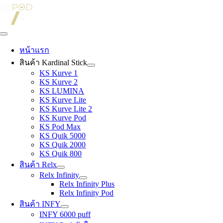
Skip
to
content
Toggle
Navigation
หน้าแรก
สินค้า Kardinal Stick
KS Kurve 1
KS Kurve 2
KS LUMINA
KS Kurve Lite
KS Kurve Lite 2
KS Kurve Pod
KS Pod Max
KS Quik 5000
KS Quik 2000
KS Quik 800
สินค้า Relx
Relx Infinity
Relx Infinity Plus
Relx Infinity Pod
สินค้า INFY
INFY 6000 puff