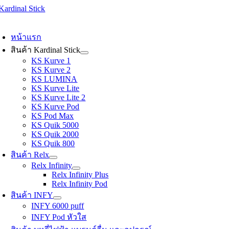
Skip
to
oggle
content
avigation
หน้าแรก
สินค้า Kardinal Stick
KS Kurve 1
KS Kurve 2
KS LUMINA
KS Kurve Lite
KS Kurve Lite 2
KS Kurve Pod
KS Pod Max
KS Quik 5000
KS Quik 2000
KS Quik 800
สินค้า Relx
Relx Infinity
Relx Infinity Plus
Relx Infinity Pod
สินค้า INFY
INFY 6000 puff
INFY Pod หัวใส