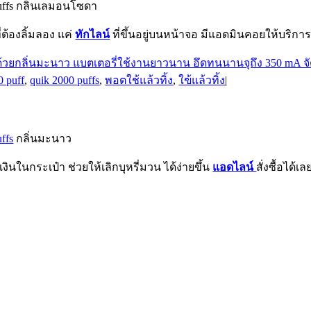
uffs กลิ่นเลมอนโซดา
่ต้องลิ้มลอง แค่
ทักไลน์
ที่ขึ้นอยู่บนหน้าจอ มีแอดมินคอยให้บริการ
0 puff
,
quik 2000 puffs
,
พอตใช้แล้วทิ้ง
,
ใฃ้แล้วทิ้ง
|
ffs
กลิ่นมะนาว
นในกระเป๋า ช่วยให้เลิกบุหรี่มวน ได้ง่ายขึ้น
แอดไลน์
สั่งซื้อได้