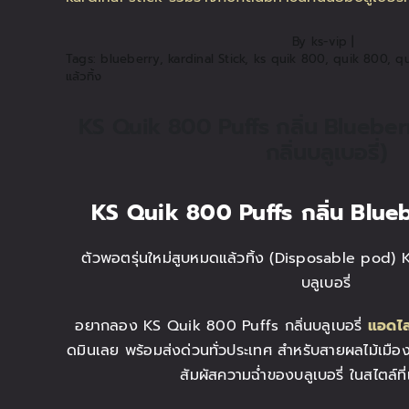
By
ks-vip
|
Tags:
blueberry
,
kardinal Stick
,
ks quik 800
,
quik 800
,
qu
แล้วทิ้ง
KS Quik 800 Puffs กลิ่น Blueberr
กลิ่นบลูเบอรี่)
KS Quik 800 Puffs
กลิ่น Blueb
ตัวพอตรุ่นใหม่สูบหมดแล้วทิ้ง (Disposable pod) 
บลูเบอรี่
อยากลอง KS Quik 800 Puffs กลิ่นบลูเบอรี่
แอดไล
ดมินเลย พร้อมส่งด่วนทั่วประเทศ สำหรับสายผลไม้เมือง
สัมผัสความฉ่ำของบลูเบอรี่ ในสไตล์ที่