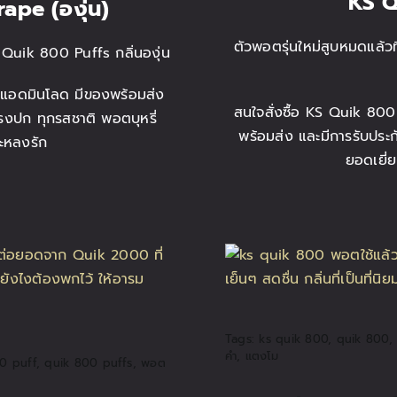
KS Q
rape (องุ่น)
ตัวพอตรุ่นใหม่สูบหมดแล้
 Quik 800 Puffs กลิ่นองุ่น
อดมินโลด มีของพร้อมส่ง
สนใจสั่งซื้อ KS Quik 800
ตรงปก ทุกรสชาติ พอตบุหรี่
พร้อมส่ง และมีการรับประกันส
จะหลงรัก
ยอดเยี่ย
Tags:
ks quik 800
,
quik 800
,
คำ
,
แตงโม
0 puff
,
quik 800 puffs
,
พอต