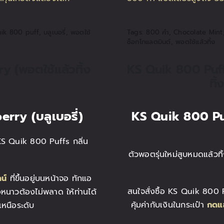
ik 800 puff
,
บลูเบอรี่
,
พอตใช้
Tags:
800 คำ
,
Chocolate Mint
ช็อกโกแลตมินต์
,
พอตใช้แล้วทิ้ง
y (พอตใช้แล้วทิ้ง
KS Quik 800 Puffs
ทิ
erry (บลูเบอรี่)
KS Quik 800 Pu
KS Quik 800 Puffs กลิ่น
ตัวพอตรุ่นใหม่สูบหมดแล้ว
น์
ที่ขึ้นอยู่บนหน้าจอ ทักแอ
สนใจสั่งซื้อ KS Quik 800 P
หนาวต้องไม่พลาด ให้ท่านได้
คุ้มค่ากับเงินในกระเป๋า
กดแ
เหนือระดับ