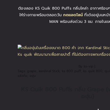
ต้องลอง KS Quik 800 Puffs กลิ่นโคล่า อากาศร้อนๆ 
ให้ร่างกายพร้อมตลอดวัน
กดแอดไลน์
ที่เด้งอยู่บนหน
MAN พร้อมส่งด่วน 3 ชม. ภายในเข
By
ks-vip
|
Tags:
grape
,
kardinal Stick
,
ks 800 puff
,
ks quik 800
,
qu
แล้วทิ้ง
,
องุ่น
KS Quik 800 Puffs กลิ่น Grape (พอ
องุ่น)