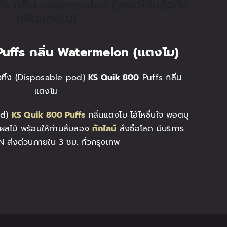
s กลิ่น watermelon (พอตใช้แล้วทิ้ง
กลิ่นแตงโม)
uffs
กลิ่น Watermelon (แตงโม)
้วทิ้ง (Disposable pod)
KS Quik 800
Puffs กลิ่น
แตงโม
od)
KS Quik 800 Puffs
กลิ่นแตงโม โอ้โหชื่นใจ พอตบุ
ผลไม้ พร้อมให้ท่านลิ้มลอง
ทักไลน์
สั่งซื้อโลด มีบริการ
 ส่งด่วนภายใน 3 ชม. ทั่วกรุงเทพ