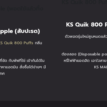
KS Quik 800 Puff
e (พอตใช้แล้วทิ้ง
KS Quik 800 P
apple (สับปะรด)
ตัวพอตรุ่นใหม่สูบหมดแล
KS Quik 800 Puffs
กลิ่น
ต้องลอง (Disposable p
 กับพัฟที่ใช่ เข้ากันได้ใน
หรี่ไฟฟ้ายอดฮิต เอาใจสาย
กหาแอดมิน สั่งซื้อได้ง่ายๆ มี
KS MAN
เทศ