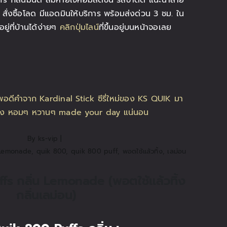
s กลิ่นมินต์ ลมหายใจหอมสดชื่น รสชาติดี แนะนำสาย
สั่งซื้อโลด มีแอดมินให้บริการ พร้อมส่งด่วน 3 ชม. ใน
ู่ที่บ้านได้ง่ายๆ
คลิกปุ่มไลน์
ที่ขึ้นอยู่บนหน้าจอเลย
By
ks-vip
|
Lemonade
,
quik 800
,
quik 800 puff
,
พอตใช้แล้วทิ้ง
,
เลม่อน
s กลิ่น Lemonade (พอตใช้แล้วทิ้ง
กลิ่นเลม่อน)