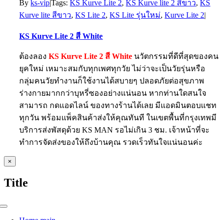
By
ks-vip
|
Tags:
KS Kurve Lite 2
,
KS Kurve lite 2 สีขาว
,
KS
Kurve lite สีขาว
,
KS Lite 2
,
KS Lite รุ่นใหม่
,
Kurve Lite 2
|
KS Kurve Lite 2 สี White
ต้องลอง
KS Kurve Lite 2 สี White
นวัตกรรมที่ดีที่สุดของคน
ยุคใหม่ เหมาะสมกับทุกเพศทุกวัย ไม่ว่าจะเป็นวัยรุ่นหรือ
กลุ่มคนวัยทำงานก็ใช้งานได้สบายๆ ปลอดภัยต่อสุขภาพ
ร่างกายมากกว่าบุหรี่ซองอย่างแน่นอน หากท่านใดสนใจ
สามารถ กดแอดไลน์ ของทางร้านได้เลย มีแอดมินตอบแชท
ทุกวัน พร้อมแพ็คสินค้าส่งให้คุณทันที ในเขตพื้นที่กรุงเทพมี
บริการส่งพัสดุด้วย KS MAN รอไม่เกิน 3 ชม. เจ้าหน้าที่จะ
ทำการจัดส่งของให้ถึงบ้านคุณ รวดเร็วทันใจแน่นอนค่ะ
Close
×
product
quick
Title
view
Toggle
Navigation