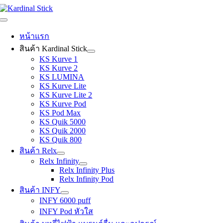
Skip
to
Toggle
content
Navigation
หน้าแรก
สินค้า Kardinal Stick
KS Kurve 1
KS Kurve 2
KS LUMINA
KS Kurve Lite
KS Kurve Lite 2
KS Kurve Pod
KS Pod Max
KS Quik 5000
KS Quik 2000
KS Quik 800
สินค้า Relx
Relx Infinity
Relx Infinity Plus
Relx Infinity Pod
สินค้า INFY
INFY 6000 puff
INFY Pod หัวใส