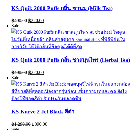
KS Quik 2000 Puffs กลิ่น ชานม (Milk Tea)
Original
Current
฿
400.00
฿
220.00
price
price
Sale!
was:
is:
฿400.00.
฿220.00.
KS Quik 2000 Puffs กลิ่น ชาสมุนไพร (Herbal Tea
Original
Current
฿
400.00
฿
220.00
price
price
Sale!
was:
is:
฿400.00.
฿220.00.
KS Kurve 2 Jet Black สีดำ
Original
Current
฿
1,290.00
฿
890.00
price
price
Sale!