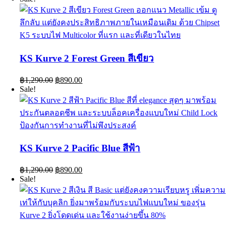
was:
is:
฿1,290.00.
฿890.00.
KS Kurve 2 Forest Green สีเขียว
Original
Current
฿
1,290.00
฿
890.00
price
price
Sale!
was:
is:
฿1,290.00.
฿890.00.
KS Kurve 2 Pacific Blue สีฟ้า
Original
Current
฿
1,290.00
฿
890.00
price
price
Sale!
was:
is:
฿1,290.00.
฿890.00.