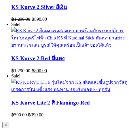
KS Kurve 2 Silver สีเงิน
Original
Current
฿
1,290.00
฿
890.00
price
price
Sale!
was:
is:
฿1,290.00.
฿890.00.
KS Kurve 2 Red สีแดง
Original
Current
฿
1,290.00
฿
890.00
price
price
Sale!
was:
is:
฿1,290.00.
฿890.00.
KS Kurve Lite 2 สี Flamingo Red
Original
Current
฿
590.00
฿
390.00
price
price
was:
is:
Close
×