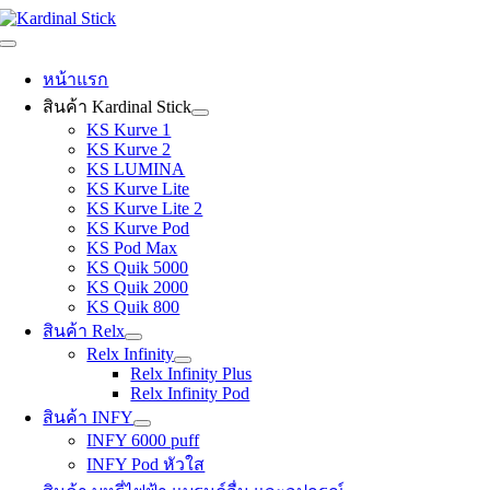
Skip
to
Toggle
content
Navigation
หน้าแรก
สินค้า Kardinal Stick
KS Kurve 1
KS Kurve 2
KS LUMINA
KS Kurve Lite
KS Kurve Lite 2
KS Kurve Pod
KS Pod Max
KS Quik 5000
KS Quik 2000
KS Quik 800
สินค้า Relx
Relx Infinity
Relx Infinity Plus
Relx Infinity Pod
สินค้า INFY
INFY 6000 puff
INFY Pod หัวใส