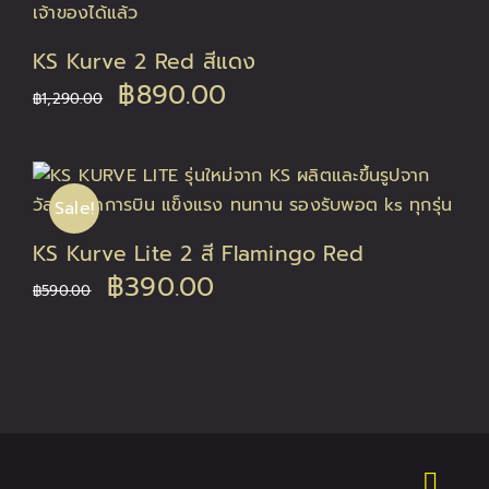
KS Kurve 2 Red สีแดง
Original
Current
฿
890.00
฿
1,290.00
price
price
was:
is:
Sale!
฿1,290.00.
฿890.00.
KS Kurve Lite 2 สี Flamingo Red
Original
Current
฿
390.00
฿
590.00
price
price
was:
is:
฿590.00.
฿390.00.