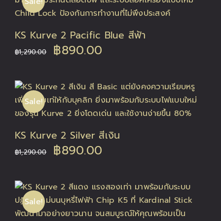
Sale!
฿1,290.00.
฿890.00.
KS Kurve 2 Pacific Blue สีฟ้า
Original
Current
฿
890.00
฿
1,290.00
price
price
was:
is:
Sale!
฿1,290.00.
฿890.00.
KS Kurve 2 Silver สีเงิน
Original
Current
฿
890.00
฿
1,290.00
price
price
was:
is:
Sale!
฿1,290.00.
฿890.00.