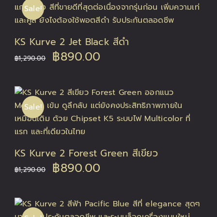
Sale!
฿400.00.
฿220.00.
KS Kurve 2 Jet Black สีดำ
Original
Current
฿
890.00
฿
1,290.00
price
price
was:
is:
Sale!
฿1,290.00.
฿890.00.
KS Kurve 2 Forest Green สีเขียว
Original
Current
฿
890.00
฿
1,290.00
price
price
was:
is: