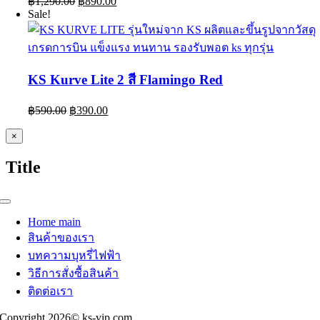
฿
1,290.00
฿
890.00
price
price
Sale!
was:
is:
฿1,290.00.
฿890.00.
KS Kurve Lite 2 สี Flamingo Red
Original
Current
฿
590.00
฿
390.00
price
price
was:
is:
Close
×
product
฿590.00.
฿390.00.
quick
Title
view
Toggle
Navigation
Home main
สินค้าของเรา
บทความบุหรี่ไฟฟ้า
วิธีการสั่งซื้อสินค้า
ติดต่อเรา
Copyright 2026© ks-vip.com