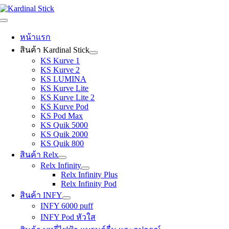
Skip
to
Toggle
content
Navigation
หน้าแรก
สินค้า Kardinal Stick
KS Kurve 1
KS Kurve 2
KS LUMINA
KS Kurve Lite
KS Kurve Lite 2
KS Kurve Pod
KS Pod Max
KS Quik 5000
KS Quik 2000
KS Quik 800
สินค้า Relx
Relx Infinity
Relx Infinity Plus
Relx Infinity Pod
สินค้า INFY
INFY 6000 puff
INFY Pod หัวใส