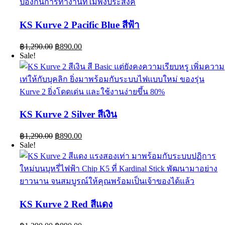
KS Kurve 2 Pacific Blue สีฟ้า
Original
Current
฿
1,290.00
฿
890.00
price
price
Sale!
was:
is:
฿1,290.00.
฿890.00.
KS Kurve 2 Silver สีเงิน
Original
Current
฿
1,290.00
฿
890.00
price
price
Sale!
was:
is:
฿1,290.00.
฿890.00.
KS Kurve 2 Red สีแดง
Original
Current