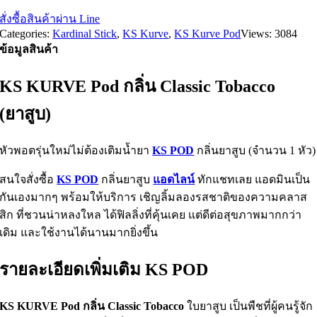
฿150.00.
฿125.00.
สั่งซื้อสินค้าผ่าน Line
Categories:
Kardinal Stick
,
KS Kurve
,
KS Kurve Pod
Views: 3084
ข้อมูลสินค้า
KS KURVE Pod กลิ่น Classic Tobacco
(ยาสูบ)
หัวพอตรุ่นใหม่ไม่ต้องเติมน้ำยา
KS POD
กลิ่นยาสูบ (จำนวน 1 หัว)
สนใจสั่งซื้อ
KS POD
กลิ่นยาสูบ
แอดไลน์
ทักแชทเลย แอดมินเป็น
กันเองมากๆ พร้อมให้บริการ เชิญลิ้มลองรสชาติของความคลาส
สิก ที่ชวนน่าหลงใหล ได้ฟิลลิ่งที่คุ้นเคย แต่ดีต่อสุขภาพมากกว่า
เดิม และใช้งานได้นานมากยิ่งขึ้น
รายละเอียดเพิ่มเติม KS POD
KS KURVE Pod กลิ่น Classic Tobacco
ใบยาสูบ เป็นพืชที่ผู้คนรู้จัก