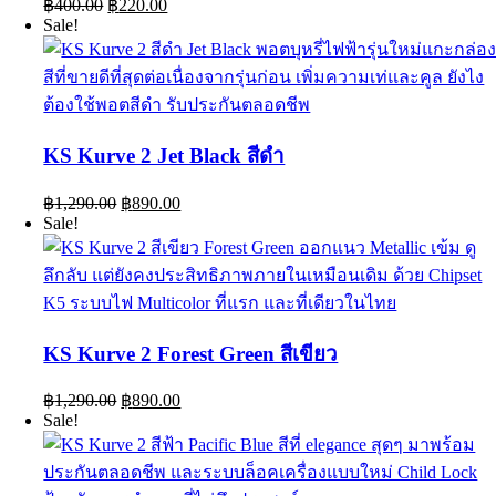
Original
Current
฿
400.00
฿
220.00
price
price
Sale!
was:
is:
฿400.00.
฿220.00.
KS Kurve 2 Jet Black สีดำ
Original
Current
฿
1,290.00
฿
890.00
price
price
Sale!
was:
is:
฿1,290.00.
฿890.00.
KS Kurve 2 Forest Green สีเขียว
Original
Current
฿
1,290.00
฿
890.00
price
price
Sale!
was:
is:
฿1,290.00.
฿890.00.