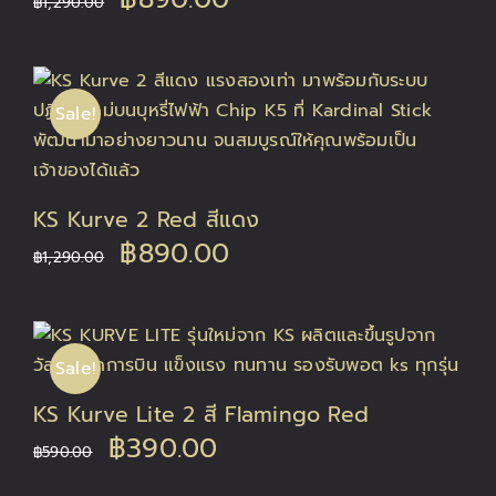
฿
1,290.00
price
price
was:
is:
Sale!
฿1,290.00.
฿890.00.
KS Kurve 2 Red สีแดง
Original
Current
฿
890.00
฿
1,290.00
price
price
was:
is:
Sale!
฿1,290.00.
฿890.00.
KS Kurve Lite 2 สี Flamingo Red
Original
Current
฿
390.00
฿
590.00
price
price