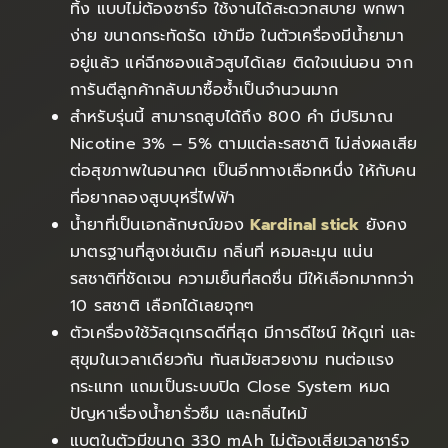
ทิ้ง แบบไม่ต้องชาร์จ ใช้งานได้สะดวกสบาย พกพา
ง่าย ขนาดกระทัดรัด เข้ามือ ในตัวเครื่องมีน้ำยามา
อยู่แล้ว แค่ฉีกซองแล้วสูบได้เลย ติดใจแน่นอน จาก
การันตีลูกค้ากลับมาซื้อซ้ำเป็นจำนวนมาก
สำหรับรุ่นนี้ สามารถสูบได้ถึง 800 คำ มีปริมาณ
Nicotine 3% – 5% ตามแต่ละรสชาติ ไม่ส่งผลเสีย
ต่อสุขภาพในอนาคต เป็นอีกทางเลือกหนึ่ง ให้กับคน
ที่อยากลองสูบบุหรี่ไฟฟ้า
น้ำยาที่เป็นเอกลักษณ์ของ
Kardinal stick
ยังคง
มาตรฐานที่สูงเช่นเดิม กลิ่นที่ หอมละมุน แน่น
รสชาติที่ชัดเจน ความเย็นที่สดชื่น มีให้เลือกมากกว่า
10 รสชาติ เลือกได้เลยจุกๆ
ตัวเครื่องใช้วัสดุเกรดดีที่สุด มีการดีไซน์ ให้ดูเท่ และ
สุขุมในเวลาเดียวกัน ทันสมัยสวยงาม ทนต่อแรง
กระแทก แถมเป็นระบบปิด Close System หมด
ปัญหาเรื่องน้ำยารั่วซึม และกลิ่นไหม้
แบตในตัวมีขนาด 330 mAh ไม่ต้องเสียเวลาชาร์จ