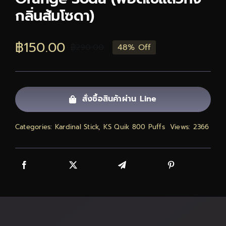
กลิ่นส้มโซดา)
ติดต่อเรา
฿
150.00
฿
290.00
48% Off
สั่งซื้อสินค้า!
Original
Current
price
price
was:
is:
สั่งซื้อสินค้าผ่าน Line
฿290.00.
฿150.00.
Categories:
Kardinal Stick
,
KS Quik 800 Puffs
Views: 2366