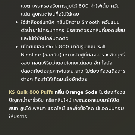
แบต เพราะรองรับการสูบได้ 800 คำไฟเต็ม ควัน
แน่น สูบหมดโยนทิ้งไปได้เลย
ใช้สำลีออร์แกนิค กลิ่นมีความ Smooth ควันแน่น
ตัวน้ำยาไม่กระแทกคอ มีรสชาติของกลิ่นที่ยอดเยี่ยม
และไม่ทำให้มีกลิ่นติดตัว
นิโคตินของ Quik 800 มาในรูปแบบ Salt
Nicotine (ซอลนิก) เหมาะกับผู้ที่ต้องการจะเลิกบุหรี่
ซอง คอนเฟิร์มว่าตอบโจทย์แน่นอน อีกทั้งยัง
ปลอดภัยต่อสุขภาพในระยะยาว ไม่ต้องกังวลถึงสาร
ต่างๆ ที่จะทำให้เกิดมะเร็งอีกด้วย
KS Quik 800 Puffs
กลิ่น Orange Soda
ไม่ต้องกังวล
ปัญหาน้ำยารั่วซึม หรือกลิ่นไหม้ เพราะออกแบบมาให้ปิด
สนิท สูบได้เพลินๆ แอดไลน์ และสั่งซื้อโลด มีแอดมินคอย
ให้บริการ