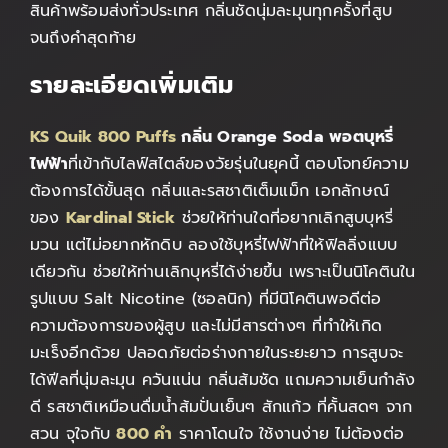
สินค้าพร้อมส่งทั่วประเทศ กลิ่นชัดนุ่มละมุนทุกครั้งที่สูบ
จนถึงคำสุดท้าย
รายละเอียดเพิ่มเติม
KS Quik 800 Puffs
กลิ่น Orange
Soda
พอตบุหรี่
ไฟฟ้า
ที่เข้ากับไลฟ์สไตล์ของวัยรุ่นในยุคนี้ ตอบโจทย์ความ
ต้องการได้ขั้นสุด กลิ่นและรสชาติเต็มแม็ก เอกลักษณ์
ของ
Kardinal Stick
ช่วยให้ท่านใดที่อยากเลิกสูบบุหรี่
มวน แต่ไม่อยากหักดิบ ลองใช้บุหรี่ไฟฟ้าที่ให้ฟิลลิ่งแบบ
เดียวกัน ช่วยให้ท่านเลิกบุหรี่ได้ง่ายขึ้น เพราะเป็นนิโคตินใน
รูปแบบ Salt Nicotine (ซอลนิก) ที่มีนิโคตินพอดีต่อ
ความต้องการของผู้สูบ และไม่มีสารต่างๆ ที่ทำให้เกิด
มะเร็งอีกด้วย ปลอดภัยต่อร่างกายในระยะยาว การสูบจะ
ได้ฟีลที่นุ่มละมุน ควันแน่น กลิ่นส้มชัด แถมความเย็นกำลัง
ดี รสชาติเหมือนดื่มน้ำส้มปั่นเย็นๆ สักแก้ว ที่คั้นสดๆ จาก
สวน จุใจกับ
800 คำ
ราคาโดนใจ ใช้งานง่าย ไม่ต้องต่อ