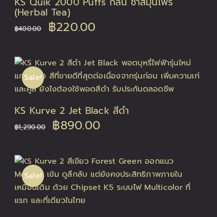
KS Quik 2000 Puffs กลิ่น ชาสมุนไพร
(Herbal Tea)
Original
Current
฿
220.00
฿
400.00
price
price
was:
is:
Sale!
฿400.00.
฿220.00.
KS Kurve 2 Jet Black สีดำ
Original
Current
฿
890.00
฿
1,290.00
price
price
was:
is:
Sale!
฿1,290.00.
฿890.00.