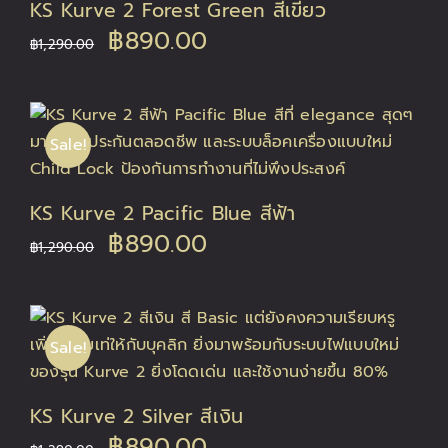
KS Kurve 2 Forest Green สีเขียว
Original
Current
฿
890.00
฿
1,290.00
price
price
was:
is:
Sale!
฿1,290.00.
฿890.00.
KS Kurve 2 Pacific Blue สีฟ้า
Original
Current
฿
890.00
฿
1,290.00
price
price
was:
is:
Sale!
฿1,290.00.
฿890.00.
KS Kurve 2 Silver สีเงิน
Original
Current
฿
890.00