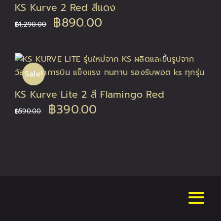
KS Kurve 2 Red สีแดง
Original
Current
฿
890.00
฿
1,290.00
price
price
was:
is:
Sale!
฿1,290.00.
฿890.00.
KS Kurve Lite 2 สี Flamingo Red
Original
Current
฿
390.00
฿
590.00
price
price
was:
is:
฿590.00.
฿390.00.
Toggl