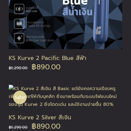
KS Kurve 2 Pacific Blue สีฟ้า
Original
Current
฿
890.00
฿
1,290.00
price
price
was:
is:
Sale!
฿1,290.00.
฿890.00.
KS Kurve 2 Silver สีเงิน
Original
Current
฿
890.00
฿
1,290.00