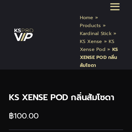
Skip
Toggl
to
Home
»
content
Naviga
หน้าแรก
Products
»
Kardinal Stick
»
KS Xense
»
KS
สินค้า Kardinal Stick
Xense Pod
»
KS
XENSE POD กลิ่น
สินค้า Relx
ส้มโซดา
สินค้า INFY
KS XENSE POD กลิ่นส้มโซดา
สินค้า บุหรี่ไฟฟ้า แบรนด์
฿
100.00
บทความบุหรี่ไฟฟ้า