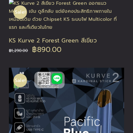
was:
is:
Sale!
฿1,290.00.
฿890.00.
KS Kurve 2 Forest Green สีเขียว
Original
Current
฿
890.00
฿
1,290.00
price
price
was:
is:
Sale!
฿1,290.00.
฿890.00.