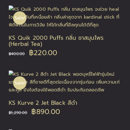
was:
is:
Sale!
฿400.00.
฿220.00.
KS Quik 2000 Puffs กลิ่น ชาสมุนไพร
(Herbal Tea)
Original
Current
฿
220.00
฿
400.00
price
price
was:
is:
Sale!
฿400.00.
฿220.00.
KS Kurve 2 Jet Black สีดำ
Original
Current
฿
890.00
฿
1,290.00
price
price