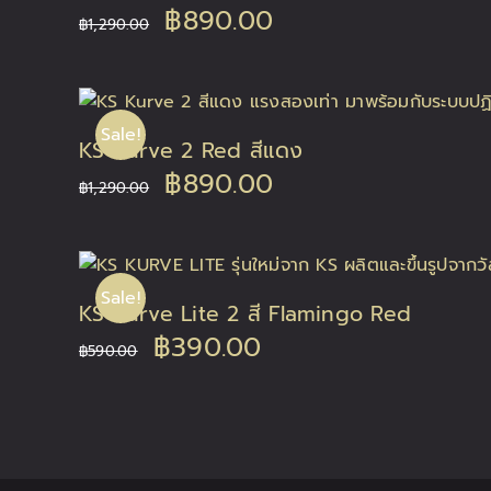
Original
Current
฿
890.00
฿
1,290.00
price
price
was:
is:
Sale!
KS Kurve 2 Red สีแดง
฿1,290.00.
฿890.00.
Original
Current
฿
890.00
฿
1,290.00
price
price
was:
is:
Sale!
KS Kurve Lite 2 สี Flamingo Red
฿1,290.00.
฿890.00.
Original
Current
฿
390.00
฿
590.00
price
price
was:
is:
฿590.00.
฿390.00.