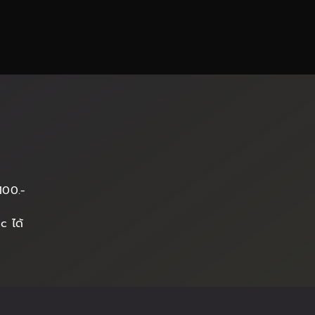
100.-
c ได้