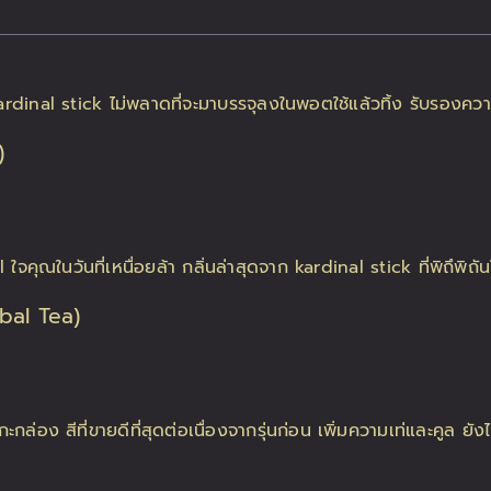
)
bal Tea)