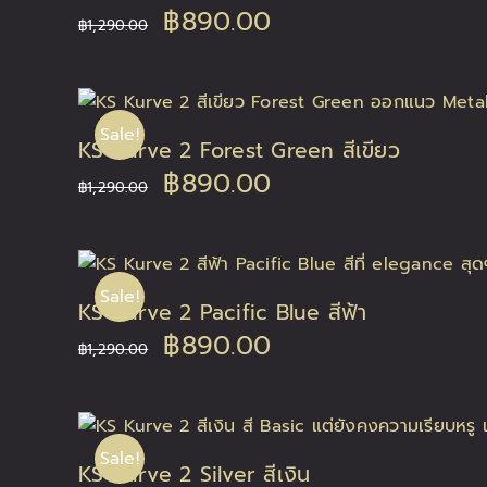
Original
Current
฿
890.00
฿
1,290.00
price
price
was:
is:
Sale!
KS Kurve 2 Forest Green สีเขียว
฿1,290.00.
฿890.00.
Original
Current
฿
890.00
฿
1,290.00
price
price
was:
is:
Sale!
KS Kurve 2 Pacific Blue สีฟ้า
฿1,290.00.
฿890.00.
Original
Current
฿
890.00
฿
1,290.00
price
price
was:
is:
Sale!
KS Kurve 2 Silver สีเงิน
฿1,290.00.
฿890.00.