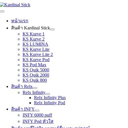
Skip
to
Toggle
content
Navigation
หน้าแรก
สินค้า Kardinal Stick
KS Kurve 1
KS Kurve 2
KS LUMINA
KS Kurve Lite
KS Kurve Lite 2
KS Kurve Pod
KS Pod Max
KS Quik 5000
KS Quik 2000
KS Quik 800
สินค้า Relx
Relx Infinity
Relx Infinity Plus
Relx Infinity Pod
สินค้า INFY
INFY 6000 puff
INFY Pod หัวใส